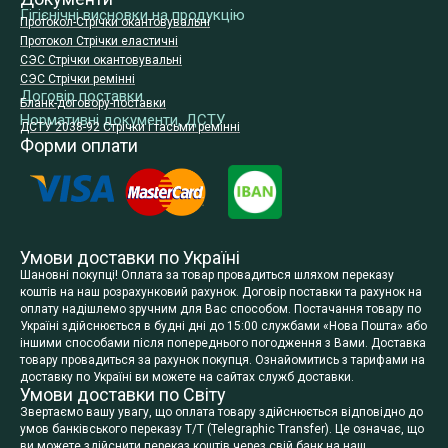
Гігієнічні висновки на продукцію
Протокол-Стрічки окантовувальні
Протокол Стрічки еластичні
СЭС Стрічки окантовувальні
СЭС Стрічки ремінні
Договір поставки
Бланк-договору-поставки
Нормативні документи, ДСТУ
ДСТУ 2038-92 Стрічки і тасьми ремінні
Форми оплати
Умови доставки по Україні
Шановні покупці! Оплата за товар провадиться шляхом переказу
коштів на наш розрахунковий рахунок. Договір поставки та рахунок на
оплату надішлемо зручним для Вас способом. Постачання товару по
Україні здійснюється в будні дні до 15:00 службами «Нова Пошта» або
іншими способами після попереднього погодження з Вами. Доставка
товару провадиться за рахунок покупця. Ознайомитись з тарифами на
доставку по Україні ви можете на сайтах служб доставки.
Умови доставки по Світу
Звертаємо вашу увагу, що оплата товару здійснюється відповідно до
умов банківського переказу T/T (Telegraphic Transfer). Це означає, що
ви можете здійснити переказ коштів через свій банк на наш