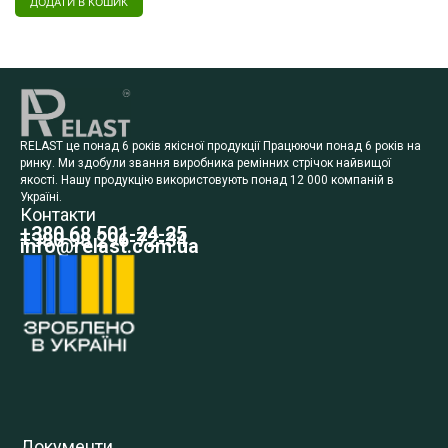
ДОДАТИ В КОШИК
RELAST це понад 6 років якісної продукції Працюючи понад 6 років на
ринку. Ми здобули звання виробника ремінних стрічок найвищої
якості. Нашу продукцію використовують понад 12 000 компаній в
Україні.
Контакти
+380 68 501-24-25
+380 98 296-72-34
info@relast.com.ua
Документи