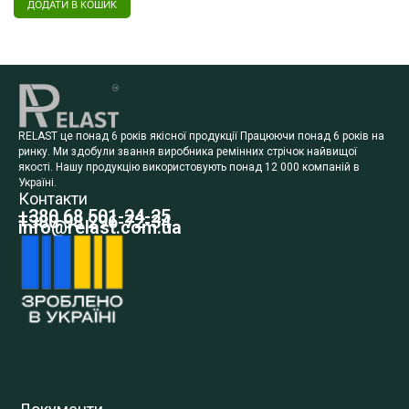
ДОДАТИ В КОШИК
RELAST це понад 6 років якісної продукції Працюючи понад 6 років на
ринку. Ми здобули звання виробника ремінних стрічок найвищої
якості. Нашу продукцію використовують понад 12 000 компаній в
Україні.
Контакти
+380 68 501-24-25
+380 98 296-72-34
info@relast.com.ua