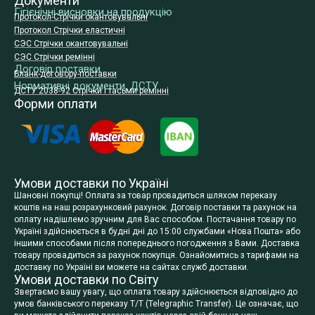
Документи
Гігієнічні висновки на продукцію
Протокол-Стрічки окантовувальні
Протокол Стрічки еластичні
СЭС Стрічки окантовувальні
СЭС Стрічки ремінні
Договір поставки
Бланк-договору-поставки
Нормативні документи, ДСТУ
ДСТУ 2038-92 Стрічки і тасьми ремінні
Форми оплати
Умови доставки по Україні
Шановні покупці! Оплата за товар провадиться шляхом переказу
коштів на наш розрахунковий рахунок. Договір поставки та рахунок на
оплату надішлемо зручним для Вас способом. Постачання товару по
Україні здійснюється в будні дні до 15:00 службами «Нова Пошта» або
іншими способами після попереднього погодження з Вами. Доставка
товару провадиться за рахунок покупця. Ознайомитись з тарифами на
доставку по Україні ви можете на сайтах служб доставки.
Умови доставки по Світу
Звертаємо вашу увагу, що оплата товару здійснюється відповідно до
умов банківського переказу T/T (Telegraphic Transfer). Це означає, що