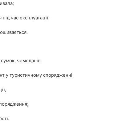
ивала;
 під час експлуатації;
рошивається.
 сумок, чемоданів;
нт у туристичному спорядженні;
ії;
спорядження;
сті.