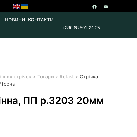
НОВИНИ
КОНТАКТИ
+380 68 501-24-25
інних стрічок
>
Товари
>
Relast
>
Стрічка
 Чорна
інна, ПП р.3203 20мм