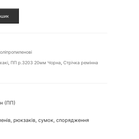
ошик
поліпропиленові
,
,
хакі
ПП р.3203 20мм Чорна
Стрічка ремінна
н (ПП)
енів, рюкзаків, сумок, спорядження