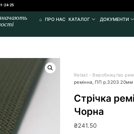
01-24-25
изначають
⌂
ПРО НАС
КАТАЛОГ
ДОКУМЕНТИ
вості
Relast - Виробництво рем
ремінна, ПП р.3203 20мм
Стрічка рем
Чорна
₴
241.50