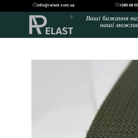
info@relast.com.ua
+380 68 5
Ваші бажання в
наші можли