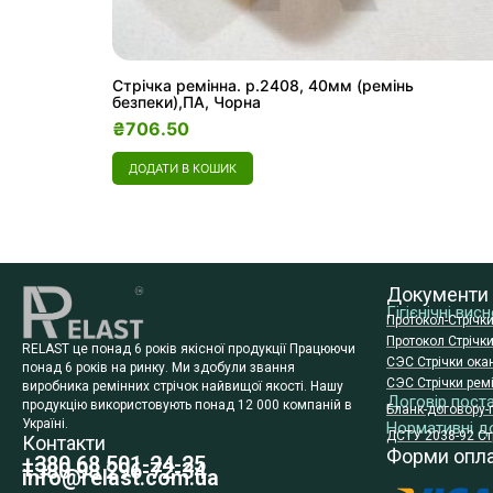
Стрічка ремінна. р.2408, 40мм (ремінь
безпеки),ПА, Чорна
₴
706.50
ДОДАТИ В КОШИК
Документи
Гігієнічні ви
Протокол-Стрічк
Протокол Стрічк
RELAST це понад 6 років якісної продукції Працюючи
СЭС Стрічки ока
понад 6 років на ринку. Ми здобули звання
СЭС Стрічки ремі
виробника ремінних стрічок найвищої якості. Нашу
Договір пост
продукцію використовують понад 12 000 компаній в
Бланк-договору-
Україні.
Нормативні д
ДСТУ 2038-92 Стр
Контакти
Форми опл
+380 68 501-24-25
+380 98 296-72-34
info@relast.com.ua