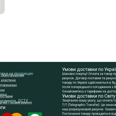
Умови доставки по Украї
сновки на продукцію
Шановні покупці! Оплата за товар 
и окантовувальні
рахунок. Договір поставки та раху
и еластичні
товару по Україні здійснюється в 
нтовувальні
після попереднього погодження з В
нні
Ознайомитись з тарифами на достав
авки
Умови доставки по Світу
поставки
окументи, ДСТУ
Звертаємо вашу увагу, що оплата т
ічки і тасьми ремінні
T/T (Telegraphic Transfer). Це озна
ати
наш розрахунковий рахунок. Зазвича
Постачання товару провадиться відпо