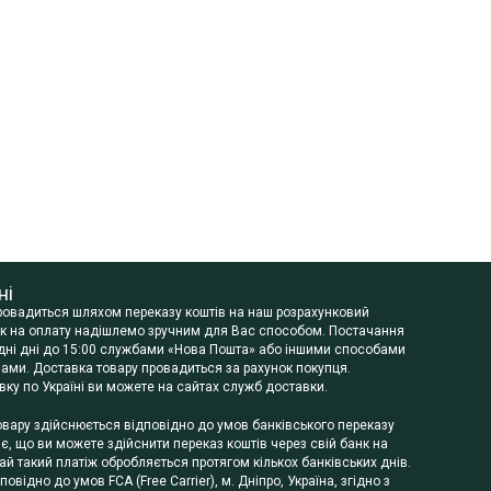
ні
провадиться шляхом переказу коштів на наш розрахунковий
нок на оплату надішлемо зручним для Вас способом. Постачання
будні дні до 15:00 службами «Нова Пошта» або іншими способами
ами. Доставка товару провадиться за рахунок покупця.
ку по Україні ви можете на сайтах служб доставки.
овару здійснюється відповідно до умов банківського переказу
чає, що ви можете здійснити переказ коштів через свій банк на
й такий платіж обробляється протягом кількох банківських днів.
відно до умов FCA (Free Carrier), м. Дніпро, Україна, згідно з