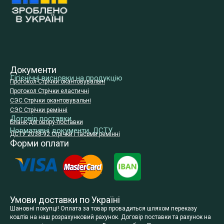
Документи
Гігієнічні висновки на продукцію
Протокол-Стрічки окантовувальні
Протокол Стрічки еластичні
СЭС Стрічки окантовувальні
СЭС Стрічки ремінні
Договір поставки
Бланк-договору-поставки
Нормативні документи, ДСТУ
ДСТУ 2038-92 Стрічки і тасьми ремінні
Форми оплати
Умови доставки по Україні
Шановні покупці! Оплата за товар провадиться шляхом переказу
коштів на наш розрахунковий рахунок. Договір поставки та рахунок на