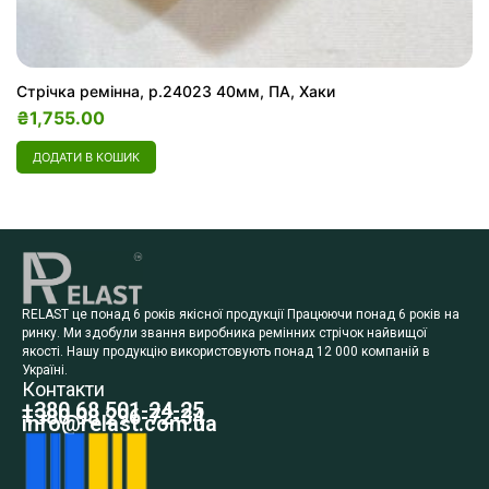
Стрічка ремінна, р.24023 40мм, ПА, Хаки
₴
1,755.00
ДОДАТИ В КОШИК
RELAST це понад 6 років якісної продукції Працюючи понад 6 років на
ринку. Ми здобули звання виробника ремінних стрічок найвищої
якості. Нашу продукцію використовують понад 12 000 компаній в
Україні.
Контакти
+380 68 501-24-25
+380 98 296-72-34
info@relast.com.ua