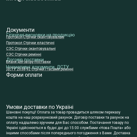
Документи
Гігієнічні висновки на продукцію
Протокол-Стрічки окантовувальні
Протокол Стрічки еластичні
СЭС Стрічки окантовувальні
СЭС Стрічки ремінні
Договір поставки
Бланк-договору-поставки
Нормативні документи, ДСТУ
ДСТУ 2038-92 Стрічки і тасьми ремінні
Форми оплати
Умови доставки по Україні
Шановні покупці! Оплата за товар провадиться шляхом переказу
коштів на наш розрахунковий рахунок. Договір поставки та рахунок на
оплату надішлемо зручним для Вас способом. Постачання товару по
Україні здійснюється в будні дні до 15:00 службами «Нова Пошта» або
іншими способами після попереднього погодження з Вами. Доставка