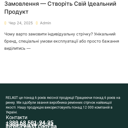
Замовлення — Створіть Свій Ідеальний
Продукт
Чер 24, 2025
Admin
Чому варто замовити індивідуальну стрічку? Унікальний
бренд, спеціальні умови експлуатації або просто бажання
виділитись —
RELAST це понад 6 років якісної продукції Працюючи понад 6 років на
ринку. Ми здобули звання виробника ремінних стрічок найвищої
якості. Нашу продукцію використовують понад 12 000 компаній в
Україні.
Контакти
+380 68 501-24-25
+380 98 296-72-34
info@relast.com.ua