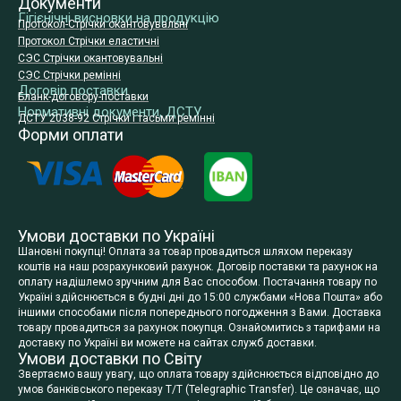
Документи
Гігієнічні висновки на продукцію
Протокол-Стрічки окантовувальні
Протокол Стрічки еластичні
СЭС Стрічки окантовувальні
СЭС Стрічки ремінні
Договір поставки
Бланк-договору-поставки
Нормативні документи, ДСТУ
ДСТУ 2038-92 Стрічки і тасьми ремінні
Форми оплати
Умови доставки по Україні
Шановні покупці! Оплата за товар провадиться шляхом переказу
коштів на наш розрахунковий рахунок. Договір поставки та рахунок на
оплату надішлемо зручним для Вас способом. Постачання товару по
Україні здійснюється в будні дні до 15:00 службами «Нова Пошта» або
іншими способами після попереднього погодження з Вами. Доставка
товару провадиться за рахунок покупця. Ознайомитись з тарифами на
доставку по Україні ви можете на сайтах служб доставки.
Умови доставки по Світу
Звертаємо вашу увагу, що оплата товару здійснюється відповідно до
умов банківського переказу T/T (Telegraphic Transfer). Це означає, що