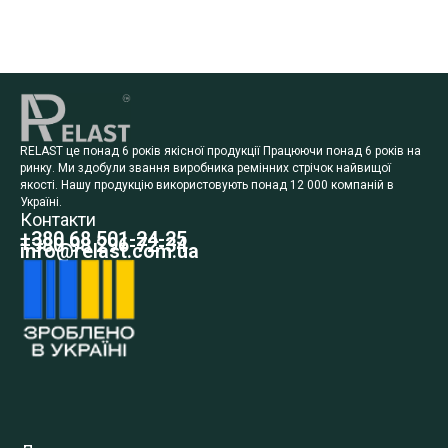
RELAST це понад 6 років якісної продукції Працюючи понад 6 років на
ринку. Ми здобули звання виробника ремінних стрічок найвищої
якості. Нашу продукцію використовують понад 12 000 компаній в
Україні.
Контакти
+380 68 501-24-25
+380 98 296-72-34
info@relast.com.ua