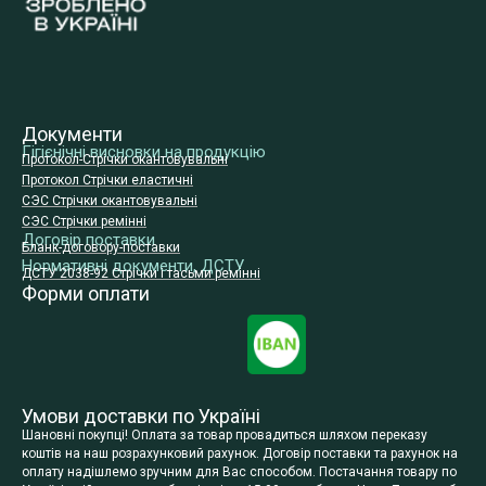
Документи
Гігієнічні висновки на продукцію
Протокол-Стрічки окантовувальні
Протокол Стрічки еластичні
СЭС Стрічки окантовувальні
СЭС Стрічки ремінні
Договір поставки
Бланк-договору-поставки
Нормативні документи, ДСТУ
ДСТУ 2038-92 Стрічки і тасьми ремінні
Форми оплати
Умови доставки по Україні
Шановні покупці! Оплата за товар провадиться шляхом переказу
коштів на наш розрахунковий рахунок. Договір поставки та рахунок на
оплату надішлемо зручним для Вас способом. Постачання товару по