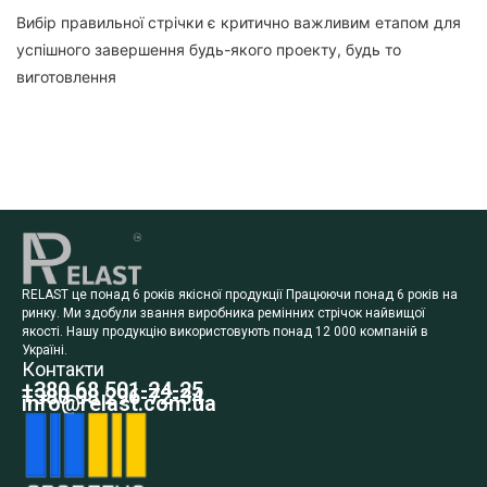
Вибір правильної стрічки є критично важливим етапом для
успішного завершення будь-якого проекту, будь то
виготовлення
RELAST це понад 6 років якісної продукції Працюючи понад 6 років на
ринку. Ми здобули звання виробника ремінних стрічок найвищої
якості. Нашу продукцію використовують понад 12 000 компаній в
Україні.
Контакти
+380 68 501-24-25
+380 98 296-72-34
info@relast.com.ua