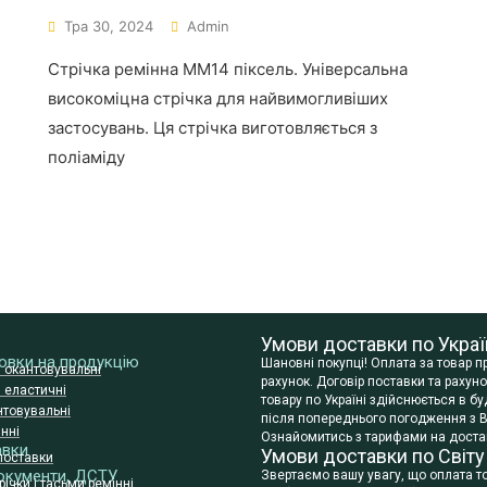
Тра 30, 2024
Admin
Стрічка ремінна ММ14 піксель. Універсальна
високоміцна стрічка для найвимогливіших
застосувань. Ця стрічка виготовляється з
поліаміду
Умови доставки по Украї
сновки на продукцію
Шановні покупці! Оплата за товар 
и окантовувальні
рахунок. Договір поставки та раху
и еластичні
товару по Україні здійснюється в 
нтовувальні
після попереднього погодження з В
нні
Ознайомитись з тарифами на достав
авки
Умови доставки по Світу
поставки
окументи, ДСТУ
Звертаємо вашу увагу, що оплата т
ічки і тасьми ремінні