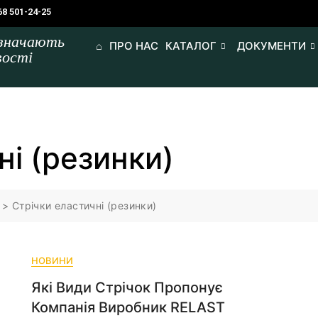
68 501-24-25
изначають
⌂
ПРО НАС
КАТАЛОГ
ДОКУМЕНТИ
вості
ні (резинки)
>
Стрічки еластичні (резинки)
НОВИНИ
Які Види Стрічок Пропонує
Компанія Виробник RELAST