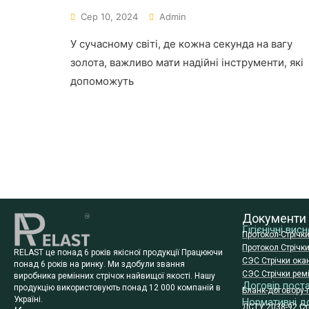
Сер 10, 2024
Admin
У сучасному світі, де кожна секунда на вагу
золота, важливо мати надійні інструменти, які
допоможуть
Документи
Гігієнічні ви
Протокол-Стрічк
Протокол Стрічк
RELAST це понад 6 років якісної продукції Працюючи
СЭС Стрічки ока
понад 6 років на ринку. Ми здобули звання
СЭС Стрічки ремі
виробника ремінних стрічок найвищої якості. Нашу
Договір пост
продукцію використовують понад 12 000 компаній в
Бланк-договору-
Україні.
Нормативні д
ДСТУ 2038-92 Стр