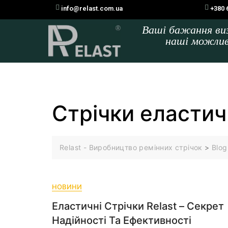
info@relast.com.ua
+380 
Ваші бажання в
наші можли
Стрічки еластич
Relast - Виробництво ремінних стрічок
>
Blog
НОВИНИ
Еластичні Стрічки Relast – Секрет
Надійності Та Ефективності