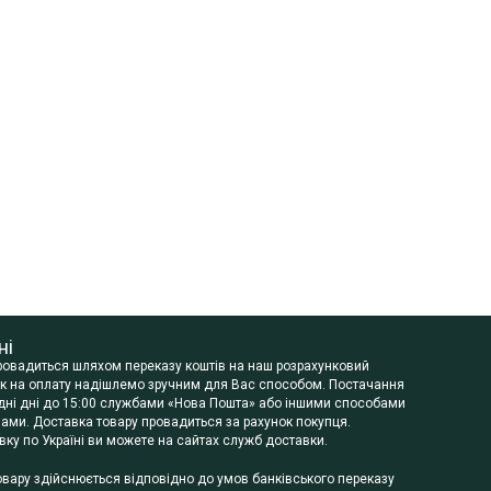
ні
провадиться шляхом переказу коштів на наш розрахунковий
нок на оплату надішлемо зручним для Вас способом. Постачання
будні дні до 15:00 службами «Нова Пошта» або іншими способами
ами. Доставка товару провадиться за рахунок покупця.
ку по Україні ви можете на сайтах служб доставки.
овару здійснюється відповідно до умов банківського переказу