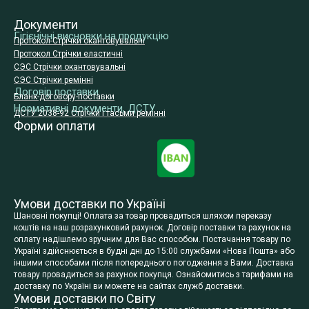
Документи
Гігієнічні висновки на продукцію
Протокол-Стрічки окантовувальні
Протокол Стрічки еластичні
СЭС Стрічки окантовувальні
СЭС Стрічки ремінні
Договір поставки
Бланк-договору-поставки
Нормативні документи, ДСТУ
ДСТУ 2038-92 Стрічки і тасьми ремінні
Форми оплати
Умови доставки по Україні
Шановні покупці! Оплата за товар провадиться шляхом переказу
коштів на наш розрахунковий рахунок. Договір поставки та рахунок на
оплату надішлемо зручним для Вас способом. Постачання товару по
Україні здійснюється в будні дні до 15:00 службами «Нова Пошта» або
іншими способами після попереднього погодження з Вами. Доставка
товару провадиться за рахунок покупця. Ознайомитись з тарифами на
доставку по Україні ви можете на сайтах служб доставки.
Умови доставки по Світу