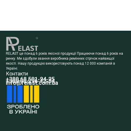
RELAST це понад 6 років якісної продукції Працюючи понад 6 років на
ринку. Ми здобули звання виробника ремінних стрічок найвищої
якості. Нашу продукцію використовують понад 12 000 компаній в
Україні.
Контакти
+380 68 501-24-25
+380 98 296-72-34
info@relast.com.ua