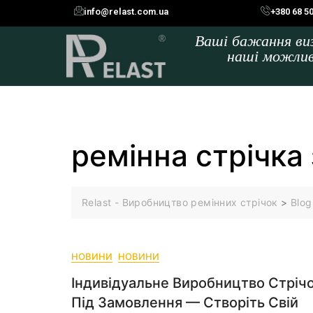
info@relast.com.ua
+380 68 5
Ваші бажання в
наші можли
ремінна стрічка
Relast - Виробництво ремінних стрічок
>
Blog
НОВИНИ
НОВИНИ
Індивідуальне Виробництво Стріч
Під Замовлення — Створіть Свій