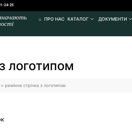
01-24-25
изначають
⌂
ПРО НАС
КАТАЛОГ
ДОКУМЕНТИ
вості
 з логотипом
>
ремінна стрічка з логотипом
ок