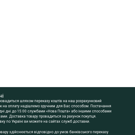
ні
провадиться шляхом переказу коштів на наш розрахунковий
нок на оплату надішлемо зручним для Вас способом. Постачання
будні дні до 15:00 службами «Нова Пошта» або іншими способами
ами. Доставка товару провадиться за рахунок покупця.
ку по Україні ви можете на сайтах служб доставки.
овару здійснюється відповідно до умов банківського переказу