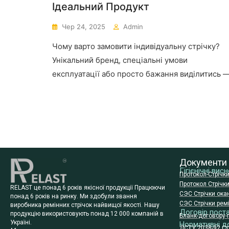
Ідеальний Продукт
Чер 24, 2025
Admin
Чому варто замовити індивідуальну стрічку?
Унікальний бренд, спеціальні умови
експлуатації або просто бажання виділитись 
Документи
Гігієнічні ви
Протокол-Стрічк
Протокол Стрічк
RELAST це понад 6 років якісної продукції Працюючи
СЭС Стрічки ока
понад 6 років на ринку. Ми здобули звання
СЭС Стрічки ремі
виробника ремінних стрічок найвищої якості. Нашу
Договір пост
продукцію використовують понад 12 000 компаній в
Бланк-договору-
Україні.
Нормативні д
ДСТУ 2038-92 Стр