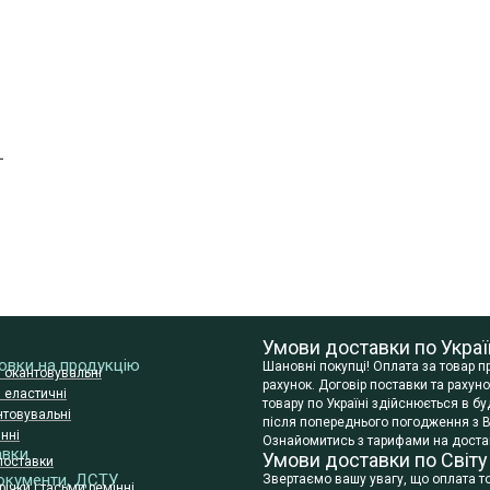
—
Умови доставки по Украї
сновки на продукцію
Шановні покупці! Оплата за товар 
и окантовувальні
рахунок. Договір поставки та раху
и еластичні
товару по Україні здійснюється в 
нтовувальні
після попереднього погодження з В
нні
Ознайомитись з тарифами на достав
авки
Умови доставки по Світу
поставки
окументи, ДСТУ
Звертаємо вашу увагу, що оплата т
ічки і тасьми ремінні