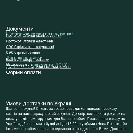
Документи
Гігієнічні висновки на продукцію
Протокол-Стрічки окантовувальні
Протокол Стрічки еластичні
СЭС Стрічки окантовувальні
СЭС Стрічки ремінні
Договір поставки
Бланк-договору-поставки
Нормативні документи, ДСТУ
ДСТУ 2038-92 Стрічки і тасьми ремінні
Форми оплати
Умови доставки по Україні
Шановні покупці! Оплата за товар провадиться шляхом переказу
коштів на наш розрахунковий рахунок. Договір поставки та рахунок на
оплату надішлемо зручним для Вас способом. Постачання товару по
Україні здійснюється в будні дні до 15:00 службами «Нова Пошта» або
іншими способами після попереднього погодження з Вами. Доставка