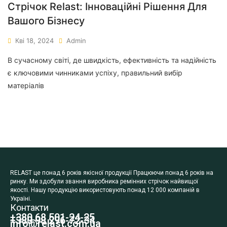
Стрічок Relast: Інноваційні Рішення Для
Вашого Бізнесу
Кві 18, 2024
Admin
В сучасному світі, де швидкість, ефективність та надійність
є ключовими чинниками успіху, правильний вибір
матеріалів
RELAST це понад 6 років якісної продукції Працюючи понад 6 років на
ринку. Ми здобули звання виробника ремінних стрічок найвищої
якості. Нашу продукцію використовують понад 12 000 компаній в
Україні.
Контакти
+380 68 501-24-25
+380 98 296-72-34
info@relast.com.ua