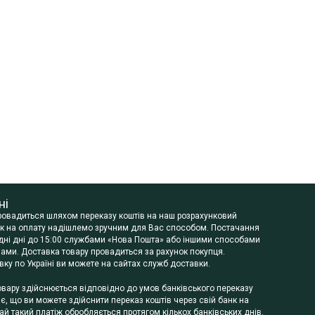
ні
провадиться шляхом переказу коштів на наш розрахунковий
нок на оплату надішлемо зручним для Вас способом. Постачання
будні дні до 15:00 службами «Нова Пошта» або іншими способами
ами. Доставка товару провадиться за рахунок покупця.
ку по Україні ви можете на сайтах служб доставки.
овару здійснюється відповідно до умов банківського переказу
чає, що ви можете здійснити переказ коштів через свій банк на
й такий платіж обробляється протягом кількох банківських днів.