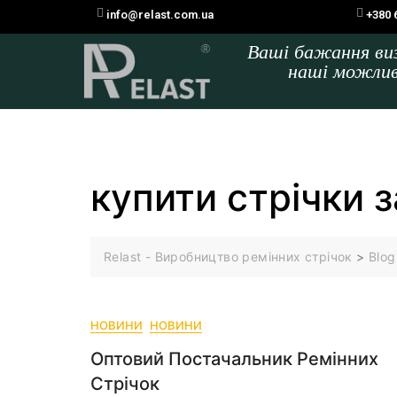
info@relast.com.ua
+380 
Ваші бажання в
наші можли
купити стрічки 
Relast - Виробництво ремінних стрічок
>
Blog
НОВИНИ
НОВИНИ
Оптовий Постачальник Ремінних
Стрічок