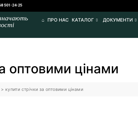
68 501-24-25
изначають
⌂
ПРО НАС
КАТАЛОГ
ДОКУМЕНТИ
вості
за оптовими цінами
>
купити стрічки за оптовими цінами