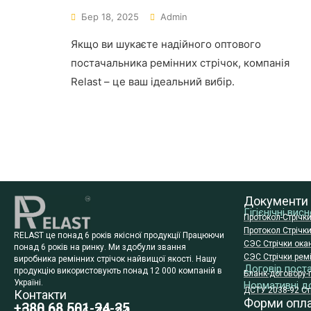
Бер 18, 2025
Admin
Якщо ви шукаєте надійного оптового
постачальника ремінних стрічок, компанія
Relast – це ваш ідеальний вибір.
Документи
Гігієнічні ви
Протокол-Стрічк
Протокол Стрічк
RELAST це понад 6 років якісної продукції Працюючи
СЭС Стрічки ока
понад 6 років на ринку. Ми здобули звання
СЭС Стрічки ремі
виробника ремінних стрічок найвищої якості. Нашу
Договір пост
продукцію використовують понад 12 000 компаній в
Бланк-договору-
Україні.
Нормативні д
ДСТУ 2038-92 Стр
Контакти
Форми опл
+380 68 501-24-25