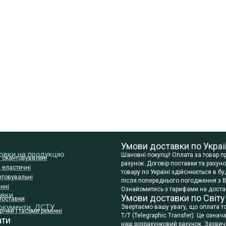
Умови доставки по Украї
сновки на продукцію
Шановні покупці! Оплата за товар 
и окантовувальні
рахунок. Договір поставки та раху
и еластичні
товару по Україні здійснюється в 
нтовувальні
після попереднього погодження з В
нні
Ознайомитись з тарифами на достав
авки
Умови доставки по Світу
поставки
окументи, ДСТУ
Звертаємо вашу увагу, що оплата т
ічки і тасьми ремінні
T/T (Telegraphic Transfer). Це озна
ати
наш розрахунковий рахунок. Зазвича