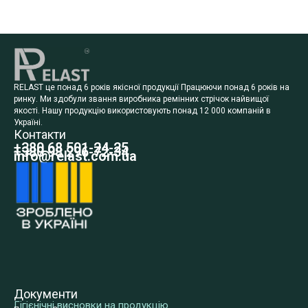
RELAST це понад 6 років якісної продукції Працюючи понад 6 років на
ринку. Ми здобули звання виробника ремінних стрічок найвищої
якості. Нашу продукцію використовують понад 12 000 компаній в
Україні.
Контакти
+380 68 501-24-25
+380 98 296-72-34
info@relast.com.ua
Документи
Гігієнічні висновки на продукцію