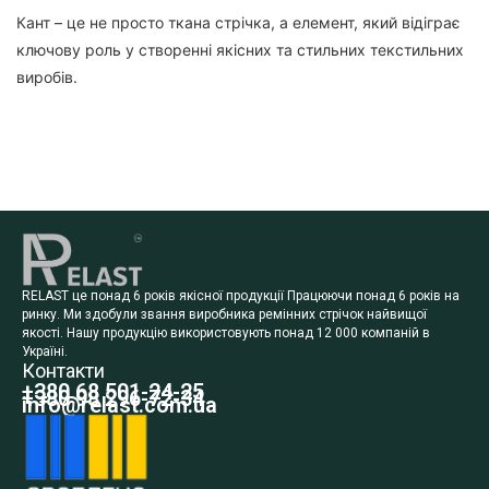
Кант – це не просто ткана стрічка, а елемент, який відіграє
ключову роль у створенні якісних та стильних текстильних
виробів.
RELAST це понад 6 років якісної продукції Працюючи понад 6 років на
ринку. Ми здобули звання виробника ремінних стрічок найвищої
якості. Нашу продукцію використовують понад 12 000 компаній в
Україні.
Контакти
+380 68 501-24-25
+380 98 296-72-34
info@relast.com.ua