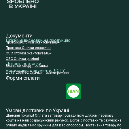
Документи
Гігієнічні висновки на продукцію
Протокол-Стрічки окантовувальні
Протокол Стрічки еластичні
СЭС Стрічки окантовувальні
СЭС Стрічки ремінні
Договір поставки
Бланк-договору-поставки
Нормативні документи, ДСТУ
ДСТУ 2038-92 Стрічки і тасьми ремінні
Форми оплати
Умови доставки по Україні
Шановні покупці! Оплата за товар провадиться шляхом переказу
коштів на наш розрахунковий рахунок. Договір поставки та рахунок на
оплату надішлемо зручним для Вас способом. Постачання товару по