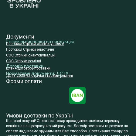
Документи
Гігієнічні висновки на продукцію
Протокол-Стрічки окантовувальні
Протокол Стрічки еластичні
СЭС Стрічки окантовувальні
СЭС Стрічки ремінні
Договір поставки
Бланк-договору-поставки
Нормативні документи, ДСТУ
ДСТУ 2038-92 Стрічки і тасьми ремінні
Форми оплати
Умови доставки по Україні
Шановні покупці! Оплата за товар провадиться шляхом переказу
коштів на наш розрахунковий рахунок. Договір поставки та рахунок на
оплату надішлемо зручним для Вас способом. Постачання товару по