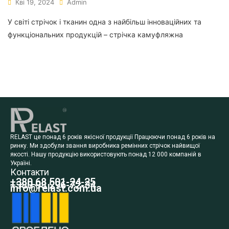
Кві 19, 2024
Admin
У світі стрічок і тканин одна з найбільш інноваційних та
функціональних продукцій – стрічка камуфляжна
RELAST це понад 6 років якісної продукції Працюючи понад 6 років на
ринку. Ми здобули звання виробника ремінних стрічок найвищої
якості. Нашу продукцію використовують понад 12 000 компаній в
Україні.
Контакти
+380 68 501-24-25
+380 98 296-72-34
info@relast.com.ua