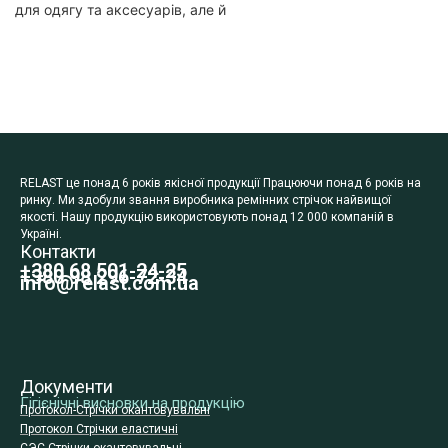
для одягу та аксесуарів, але й
RELAST це понад 6 років якісної продукції Працюючи понад 6 років на
ринку. Ми здобули звання виробника ремінних стрічок найвищої
якості. Нашу продукцію використовують понад 12 000 компаній в
Україні.
Контакти
+380 68 501-24-25
+380 98 296-72-34
info@relast.com.ua
Документи
Гігієнічні висновки на продукцію
Протокол-Стрічки окантовувальні
Протокол Стрічки еластичні