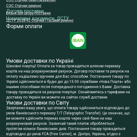
СЭС Стрічки окантовувальні
СЭС Стрічки ремінні
Договір поставки
Бланк-договору-поставки
Нормативні документи, ДСТУ
ДСТУ 2038-92 Стрічки і тасьми ремінні
Форми оплати
Умови доставки по Україні
Шановні покупці! Оплата за товар провадиться шляхом переказу
коштів на наш розрахунковий рахунок. Договір поставки та рахунок на
оплату надішлемо зручним для Вас способом. Постачання товару по
Україні здійснюється в будні дні до 15:00 службами «Нова Пошта» або
іншими способами після попереднього погодження з Вами. Доставка
товару провадиться за рахунок покупця. Ознайомитись з тарифами на
доставку по Україні ви можете на сайтах служб доставки.
Умови доставки по Світу
Звертаємо вашу увагу, що оплата товару здійснюється відповідно до
умов банківського переказу T/T (Telegraphic Transfer). Це означає, що
ви можете здійснити переказ коштів через свій банк на наш
розрахунковий рахунок. Зазвичай такий платіж обробляється
протягом кількох банківських днів. Постачання товару провадиться
відповідно до умов FCA (Free Carrier), м. Дніпро, Україна, згідно з