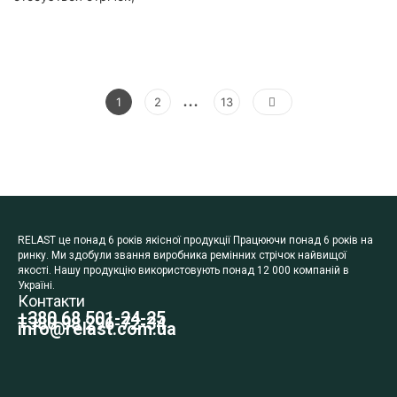
…
1
2
13
RELAST це понад 6 років якісної продукції Працюючи понад 6 років на
ринку. Ми здобули звання виробника ремінних стрічок найвищої
якості. Нашу продукцію використовують понад 12 000 компаній в
Україні.
Контакти
+380 68 501-24-25
+380 98 296-72-34
info@relast.com.ua