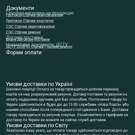
Документи
Гігієнічні висновки на продукцію
Протокол-Стрічки окантовувальні
Протокол Стрічки еластичні
СЭС Стрічки окантовувальні
СЭС Стрічки ремінні
Договір поставки
Бланк-договору-поставки
Нормативні документи, ДСТУ
ДСТУ 2038-92 Стрічки і тасьми ремінні
Форми оплати
Умови доставки по Україні
Шановні покупці! Оплата за товар провадиться шляхом переказу
коштів на наш розрахунковий рахунок. Договір поставки та рахунок на
оплату надішлемо зручним для Вас способом. Постачання товару по
Україні здійснюється в будні дні до 15:00 службами «Нова Пошта» або
іншими способами після попереднього погодження з Вами. Доставка
товару провадиться за рахунок покупця. Ознайомитись з тарифами на
доставку по Україні ви можете на сайтах служб доставки.
Умови доставки по Світу
Звертаємо вашу увагу, що оплата товару здійснюється відповідно до