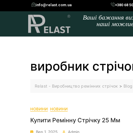
info@relast.com.ua
+380 68 5
Ваші бажання в
наші можли
виробник стрічо
Relast - Виробництво ремінних стрічок
>
Blog
НОВИНИ
НОВИНИ
Купити Ремінну Стрічку 25 Мм
Вер 1, 2025
Admin