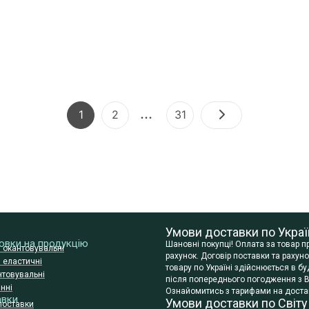
…
1
2
31
Умови доставки по Украї
сновки на продукцію
Шановні покупці! Оплата за товар 
и окантовувальні
рахунок. Договір поставки та раху
и еластичні
товару по Україні здійснюється в 
нтовувальні
після попереднього погодження з В
нні
Ознайомитись з тарифами на достав
авки
Умови доставки по Світу
поставки