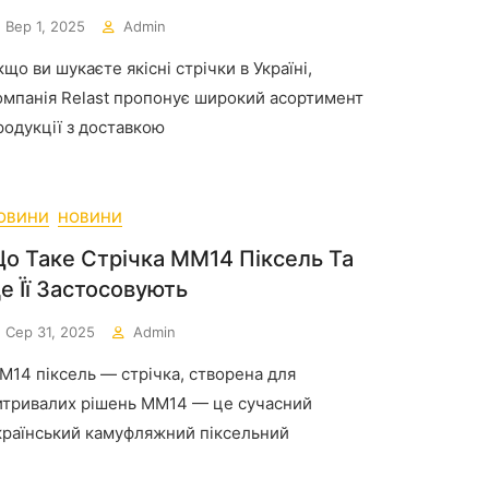
Вер 1, 2025
Admin
кщо ви шукаєте якісні стрічки в Україні,
омпанія Relast пропонує широкий асортимент
родукції з доставкою
ОВИНИ
НОВИНИ
о Таке Стрічка ММ14 Піксель Та
е Її Застосовують
Сер 31, 2025
Admin
М14 піксель — стрічка, створена для
итривалих рішень ММ14 — це сучасний
країнський камуфляжний піксельний