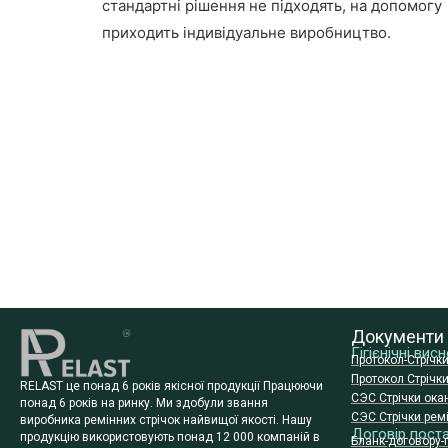
стандартні рішення не підходять, на допомогу
приходить індивідуальне виробництво.
Документи
Гігієнічні ви
Протокол-Стрічк
Протокол Стрічк
RELAST це понад 6 років якісної продукції Працюючи
СЭС Стрічки ока
понад 6 років на ринку. Ми здобули звання
СЭС Стрічки ремі
виробника ремінних стрічок найвищої якості. Нашу
Договір пост
продукцію використовують понад 12 000 компаній в
Бланк-договору-