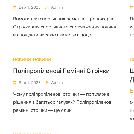
Вер 1, 2025
Admin
Вимоги для спортивних ременів і тренажерів
Я
Стрічки для спортивного спорядження повинні
к
відповідати високим вимогам щодо
п
НОВИНИ
НОВИНИ
Н
Поліпропіленові Ремінні Стрічки
Щ
Д
Вер 1, 2025
Admin
Чому поліпропіленові стрічки — популярне
рішення в багатьох галузях? Поліпропіленові
М
ремінні стрічки — це один
в
у