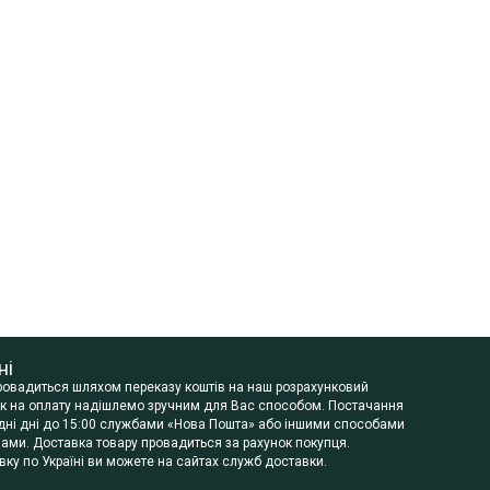
ні
провадиться шляхом переказу коштів на наш розрахунковий
нок на оплату надішлемо зручним для Вас способом. Постачання
будні дні до 15:00 службами «Нова Пошта» або іншими способами
ами. Доставка товару провадиться за рахунок покупця.
ку по Україні ви можете на сайтах служб доставки.