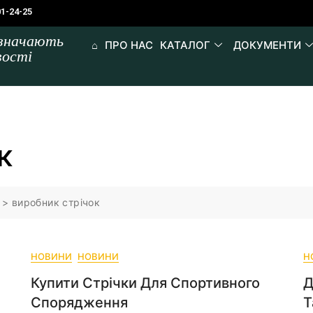
01-24-25
изначають
⌂
ПРО НАС
КАТАЛОГ
ДОКУМЕНТИ
вості
к
>
виробник стрічок
НОВИНИ
НОВИНИ
Н
Купити Стрічки Для Спортивного
Д
Спорядження
Т