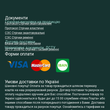
Документи
Гігієнічні висновки на продукцію
Протокол-Стрічки окантовувальні
Протокол Стрічки еластичні
СЭС Стрічки окантовувальні
СЭС Стрічки ремінні
Договір поставки
Бланк-договору-поставки
Нормативні документи, ДСТУ
ДСТУ 2038-92 Стрічки і тасьми ремінні
Форми оплати
Умови доставки по Україні
Шановні покупці! Оплата за товар провадиться шляхом переказу
коштів на наш розрахунковий рахунок. Договір поставки та рахунок на
оплату надішлемо зручним для Вас способом. Постачання товару по
Україні здійснюється в будні дні до 15:00 службами «Нова Пошта» або
іншими способами після попереднього погодження з Вами. Доставка
товару провадиться за рахунок покупця. Ознайомитись з тарифами на