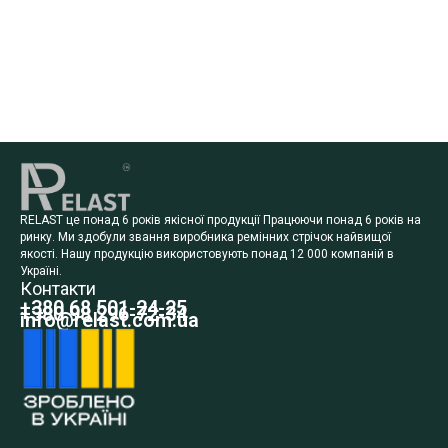
RELAST це понад 6 років якісної продукції Працюючи понад 6 років на
ринку. Ми здобули звання виробника ремінних стрічок найвищої
якості. Нашу продукцію використовують понад 12 000 компаній в
Україні.
Контакти
+380 68 501-24-25
+380 98 296-72-34
info@relast.com.ua