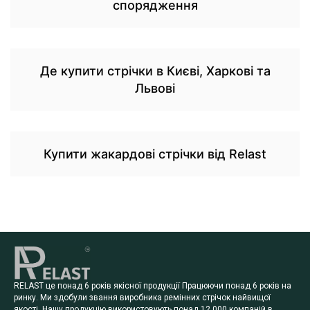
спорядження
Де купити стрічки в Києві, Харкові та
Львові
Купити жакардові стрічки від Relast
RELAST це понад 6 років якісної продукції Працюючи понад 6 років на
ринку. Ми здобули звання виробника ремінних стрічок найвищої
якості. Нашу продукцію використовують понад 12 000 компаній в