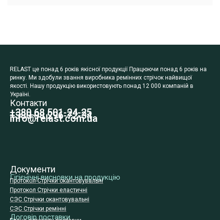
RELAST це понад 6 років якісної продукції Працюючи понад 6 років на
ринку. Ми здобули звання виробника ремінних стрічок найвищої
якості. Нашу продукцію використовують понад 12 000 компаній в
Україні.
Контакти
+380 68 501-24-25
+380 98 296-72-34
info@relast.com.ua
Документи
Гігієнічні висновки на продукцію
Протокол-Стрічки окантовувальні
Протокол Стрічки еластичні
СЭС Стрічки окантовувальні
СЭС Стрічки ремінні
Договір поставки