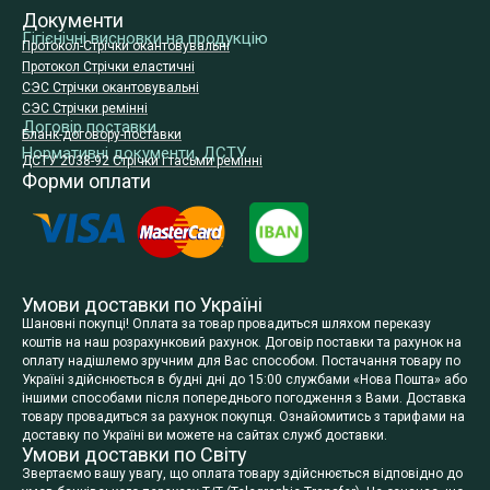
Документи
Гігієнічні висновки на продукцію
Протокол-Стрічки окантовувальні
Протокол Стрічки еластичні
СЭС Стрічки окантовувальні
СЭС Стрічки ремінні
Договір поставки
Бланк-договору-поставки
Нормативні документи, ДСТУ
ДСТУ 2038-92 Стрічки і тасьми ремінні
Форми оплати
Умови доставки по Україні
Шановні покупці! Оплата за товар провадиться шляхом переказу
коштів на наш розрахунковий рахунок. Договір поставки та рахунок на
оплату надішлемо зручним для Вас способом. Постачання товару по
Україні здійснюється в будні дні до 15:00 службами «Нова Пошта» або
іншими способами після попереднього погодження з Вами. Доставка
товару провадиться за рахунок покупця. Ознайомитись з тарифами на
доставку по Україні ви можете на сайтах служб доставки.
Умови доставки по Світу
Звертаємо вашу увагу, що оплата товару здійснюється відповідно до