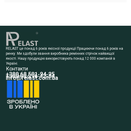
RELAST це понад 6 років якісної продукції Працюючи понад 6 років на
ринку. Ми здобули звання виробника ремінних стрічок найвищої
якості. Нашу продукцію використовують понад 12 000 компаній в
Україні.
Контакти
+380 68 501-24-25
+380 98 296-72-34
info@relast.com.ua