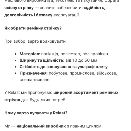
меблевого виробництва, текстилю та пакування. Обрати
якісну стрічку
— значить забезпечити
надійність,
довговічність і безпеку
експлуатації.
Як обрати ремінну стрічку?
При виборі варто враховувати:
Матеріал:
поліамід, поліестер, поліпропілен
Ширину та щільність:
від 10 до 50 мм
Стійкість до зношування та ультрафіолету
Призначення:
побутове, промислове, військове,
спеціалізоване
У Relast ми пропонуємо
широкий асортимент ремінних
стрічок
для будь-яких потреб.
Чому варто купувати у Relast?
Ми —
національний виробник
з повним циклом