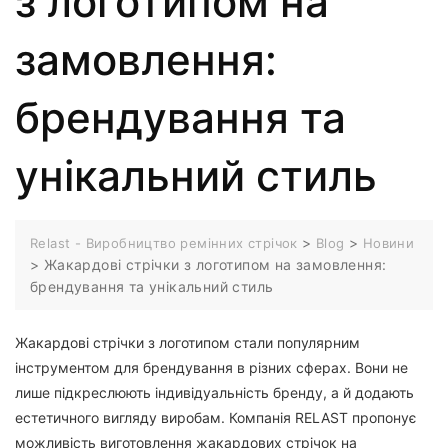
з логотипом на
замовлення:
брендування та
унікальний стиль
>
>
Relast - Виробництво ремінних стрічок
Blog
Новини
>
Жакардові стрічки з логотипом на замовлення:
брендування та унікальний стиль
Жакардові стрічки з логотипом стали популярним
інструментом для брендування в різних сферах. Вони не
лише підкреслюють індивідуальність бренду, а й додають
естетичного вигляду виробам. Компанія RELAST пропонує
можливість виготовлення жакардових стрічок на