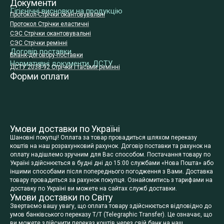
Документи
Гігієнічні висновки на продукцію
Протокол-Стрічки окантовувальні
Протокол Стрічки еластичні
СЭС Стрічки окантовувальні
СЭС Стрічки ремінні
Договір поставки
Бланк-договору-поставки
Нормативні документи, ДСТУ
ДСТУ 2038-92 Стрічки і тасьми ремінні
Форми оплати
Умови доставки по Україні
Шановні покупці! Оплата за товар провадиться шляхом переказу
коштів на наш розрахунковий рахунок. Договір поставки та рахунок на
оплату надішлемо зручним для Вас способом. Постачання товару по
Україні здійснюється в будні дні до 15:00 службами «Нова Пошта» або
іншими способами після попереднього погодження з Вами. Доставка
товару провадиться за рахунок покупця. Ознайомитись з тарифами на
доставку по Україні ви можете на сайтах служб доставки.
Умови доставки по Світу
Звертаємо вашу увагу, що оплата товару здійснюється відповідно до
умов банківського переказу T/T (Telegraphic Transfer). Це означає, що
ви можете здійснити переказ коштів через свій банк на наш