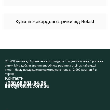
Купити жакардові стрічки від Relast
RELAST це понад 6 років якісної продукції Працюючи понад 6 років на
ринку. Ми здобули звання виробника ремінних стрічок найвищої
якості. Нашу продукцію використовують понад 12 000 компаній в
Україні.
Контакти
+380 68 501-24-25
+380 98 296-72-34
info@relast.com.ua