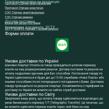
Гігієнічні висновки на продукцію
Протокол-Стрічки окантовувальні
Протокол Стрічки еластичні
СЭС Стрічки окантовувальні
СЭС Стрічки ремінні
Договір поставки
Бланк-договору-поставки
Нормативні документи, ДСТУ
ДСТУ 2038-92 Стрічки і тасьми ремінні
Форми оплати
Умови доставки по Україні
Шановні покупці! Оплата за товар провадиться шляхом переказу
коштів на наш розрахунковий рахунок. Договір поставки та рахунок на
оплату надішлемо зручним для Вас способом. Постачання товару по
Україні здійснюється в будні дні до 15:00 службами «Нова Пошта» або
іншими способами після попереднього погодження з Вами. Доставка
товару провадиться за рахунок покупця. Ознайомитись з тарифами на
доставку по Україні ви можете на сайтах служб доставки.
Умови доставки по Світу
Звертаємо вашу увагу, що оплата товару здійснюється відповідно до
умов банківського переказу T/T (Telegraphic Transfer). Це означає, що
ви можете здійснити переказ коштів через свій банк на наш