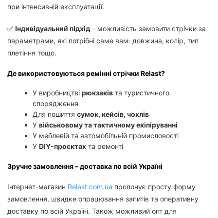
при інтенсивній експлуатації.
✅
Індивідуальний підхід
– можливість замовити стрічки за
параметрами, які потрібні саме вам: довжина, колір, тип
плетіння тощо.
Де використовуються ремінні стрічки Relast?
У виробництві
рюкзаків
та туристичного
спорядження
Для пошиття
сумок, кейсів, чохлів
У
військовому та тактичному екіпіруванні
У меблевій та автомобільній промисловості
У
DIY-проєктах
та ремонті
Зручне замовлення – доставка по всій Україні
Інтернет-магазин
Relast.com.ua
пропонує просту форму
замовлення, швидке опрацювання запитів та оперативну
доставку по всій Україні. Також можливий опт для