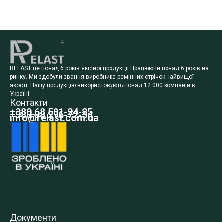
RELAST це понад 6 років якісної продукції Працюючи понад 6 років на
ринку. Ми здобули звання виробника ремінних стрічок найвищої
якості. Нашу продукцію використовують понад 12 000 компаній в
Україні.
Контакти
+380 68 501-24-25
+380 98 296-72-34
info@relast.com.ua
Документи