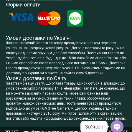
Форми оплати
Умови доставки по Україні
Шановні покупці! Оплата за товар провадиться шляхом переказу
коштів на наш розрахунковий рахунок. Договір поставки та рахунок на
оплату надішлемо зручним для Вас способом. Постачання товару по
Україні здійснюється в будні дні до 15:00 службами «Нова Пошта» або
іншими способами після попереднього погодження з Вами. Доставка
товару провадиться за рахунок покупця. Ознайомитись з тарифами на
доставку по Україні ви можете на сайтах служб доставки.
Умови доставки по Світу
Звертаємо вашу увагу, що оплата товару здійснюється відповідно до
умов банківського переказу T/T (Telegraphic Transfer). Це означає, що
ви можете здійснити переказ коштів через свій банк на наш
розрахунковий рахунок. Зазвичай такий платіж обробляється
протягом кількох банківських днів. Постачання товару провадиться
відповідно до умов FCA (Free Carrier), м. Дніпро, Україна, згідно з
правилами Інкотермс 2010 року. Ми готові допомогти з організацією
логістики або надати інформацію щодо рекомендованих перевізників.
Зв'язок
RELAST – виробництво стрічкотканої продукції в Україні 2019 - 2025