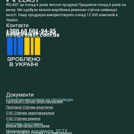
RELAST це понад 6 років якісної продукції Працюючи понад 6 років на
ринку. Ми здобули звання виробника ремінних стрічок найвищої
якості. Нашу продукцію використовують понад 12 000 компаній в
Україні.
Контакти
+380 68 501-24-25
+380 98 296-72-34
info@relast.com.ua
Документи
Гігієнічні висновки на продукцію
Протокол-Стрічки окантовувальні
Протокол Стрічки еластичні
СЭС Стрічки окантовувальні
СЭС Стрічки ремінні
Договір поставки
Бланк-договору-поставки
Нормативні документи, ДСТУ
ДСТУ 2038-92 Стрічки і тасьми ремінні