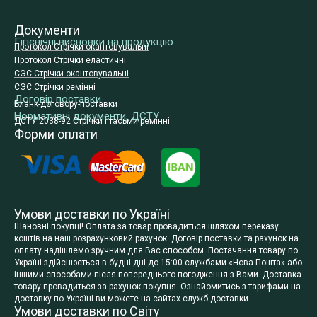
Документи
Гігієнічні висновки на продукцію
Протокол-Стрічки окантовувальні
Протокол Стрічки еластичні
СЭС Стрічки окантовувальні
СЭС Стрічки ремінні
Договір поставки
Бланк-договору-поставки
Нормативні документи, ДСТУ
ДСТУ 2038-92 Стрічки і тасьми ремінні
Форми оплати
Умови доставки по Україні
Шановні покупці! Оплата за товар провадиться шляхом переказу
коштів на наш розрахунковий рахунок. Договір поставки та рахунок на
оплату надішлемо зручним для Вас способом. Постачання товару по
Україні здійснюється в будні дні до 15:00 службами «Нова Пошта» або
іншими способами після попереднього погодження з Вами. Доставка
товару провадиться за рахунок покупця. Ознайомитись з тарифами на
доставку по Україні ви можете на сайтах служб доставки.
Умови доставки по Світу