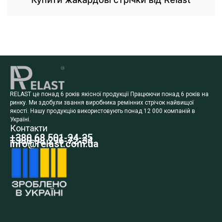
RELAST це понад 6 років якісної продукції Працюючи понад 6 років на
ринку. Ми здобули звання виробника ремінних стрічок найвищої
якості. Нашу продукцію використовують понад 12 000 компаній в
Україні.
Контакти
+380 68 501-24-25
+380 98 296-72-34
info@relast.com.ua