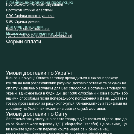
Гігієнічні висновки на продукцію
Протокол-Стрічки окантовувальні
Протокол Стрічки еластичні
СЭС Стрічки окантовувальні
СЭС Стрічки ремінні
Договір поставки
Бланк-договору-поставки
Нормативні документи, ДСТУ
ДСТУ 2038-92 Стрічки і тасьми ремінні
Форми оплати
Умови доставки по Україні
Шановні покупці! Оплата за товар провадиться шляхом переказу
коштів на наш розрахунковий рахунок. Договір поставки та рахунок на
оплату надішлемо зручним для Вас способом. Постачання товару по
Україні здійснюється в будні дні до 15:00 службами «Нова Пошта» або
іншими способами після попереднього погодження з Вами. Доставка
товару провадиться за рахунок покупця. Ознайомитись з тарифами на
доставку по Україні ви можете на сайтах служб доставки.
Умови доставки по Світу
Звертаємо вашу увагу, що оплата товару здійснюється відповідно до
умов банківського переказу T/T (Telegraphic Transfer). Це означає, що
ви можете здійснити переказ коштів через свій банк на наш