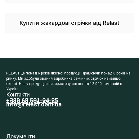
Купити жакардові стрічки від Relast
RELAST це понад 6 років якісної продукції Працюючи понад 6 років на
ринку. Ми здобули звання виробника ремінних стрічок найвищої
якості. Нашу продукцію використовують понад 12 000 компаній в
Україні.
Контакти
+380 68 501-24-25
+380 98 296-72-34
info@relast.com.ua
Документи