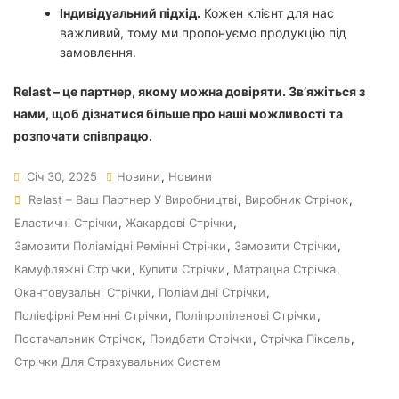
Індивідуальний підхід.
Кожен клієнт для нас
важливий, тому ми пропонуємо продукцію під
замовлення.
Relast – це партнер, якому можна довіряти. Зв’яжіться з
нами, щоб дізнатися більше про наші можливості та
розпочати співпрацю.
Січ 30, 2025
Новини
,
Новини
Relast – Ваш Партнер У Виробництві
,
Виробник Стрічок
,
Еластичні Стрічки
,
Жакардові Стрічки
,
Замовити Поліамідні Ремінні Стрічки
,
Замовити Стрічки
,
Камуфляжні Стрічки
,
Купити Стрічки
,
Матрацна Стрічка
,
Окантовувальні Стрічки
,
Поліамідні Стрічки
,
Поліефірні Ремінні Стрічки
,
Поліпропіленові Стрічки
,
Постачальник Стрічок
,
Придбати Стрічки
,
Стрічка Піксель
,
Стрічки Для Страхувальних Систем