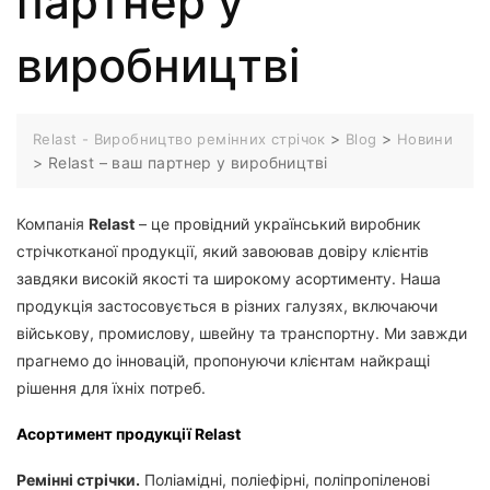
партнер у
виробництві
>
>
Relast - Виробництво ремінних стрічок
Blog
Новини
>
Relast – ваш партнер у виробництві
Компанія
Relast
– це провідний український виробник
стрічкотканої продукції, який завоював довіру клієнтів
завдяки високій якості та широкому асортименту. Наша
продукція застосовується в різних галузях, включаючи
військову, промислову, швейну та транспортну. Ми завжди
прагнемо до інновацій, пропонуючи клієнтам найкращі
рішення для їхніх потреб.
Асортимент продукції Relast
Ремінні стрічки.
Поліамідні, поліефірні, поліпропіленові