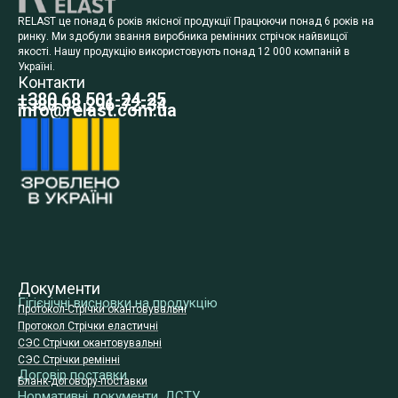
RELAST це понад 6 років якісної продукції Працюючи понад 6 років на
ринку. Ми здобули звання виробника ремінних стрічок найвищої
якості. Нашу продукцію використовують понад 12 000 компаній в
Україні.
Контакти
+380 68 501-24-25
+380 98 296-72-34
info@relast.com.ua
Документи
Гігієнічні висновки на продукцію
Протокол-Стрічки окантовувальні
Протокол Стрічки еластичні
СЭС Стрічки окантовувальні
СЭС Стрічки ремінні
Договір поставки
Бланк-договору-поставки
Нормативні документи, ДСТУ