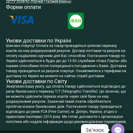
ДСТУ 2038-92 Стрічки і тасьми ремінні
Форми оплати
Умови доставки по Україні
Шановні покупці! Оплата за товар провадиться шляхом переказу
коштів на наш розрахунковий рахунок. Договір поставки та рахунок на
оплату надішлемо зручним для Вас способом. Постачання товару по
Україні здійснюється в будні дні до 15:00 службами «Нова Пошта» або
іншими способами після попереднього погодження з Вами. Доставка
товару провадиться за рахунок покупця. Ознайомитись з тарифами на
доставку по Україні ви можете на сайтах служб доставки.
Умови доставки по Світу
Звертаємо вашу увагу, що оплата товару здійснюється відповідно до
умов банківського переказу T/T (Telegraphic Transfer). Це означає, що
ви можете здійснити переказ коштів через свій банк на наш
розрахунковий рахунок. Зазвичай такий платіж обробляється
протягом кількох банківських днів. Постачання товару провадиться
відповідно до умов FCA (Free Carrier), м. Дніпро, Україна, згідно з
правилами Інкотермс 2010 року. Ми готові допомогти з організацією
логістики або надати інформацію щодо рекомендованих перевізників.
Зв'язок