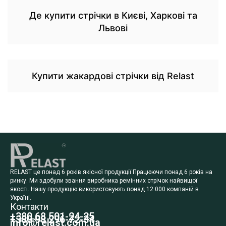
Де купити стрічки в Києві, Харкові та
Львові
Купити жакардові стрічки від Relast
RELAST це понад 6 років якісної продукції Працюючи понад 6 років на
ринку. Ми здобули звання виробника ремінних стрічок найвищої
якості. Нашу продукцію використовують понад 12 000 компаній в
Україні.
Контакти
+380 68 501-24-25
+380 98 296-72-34
info@relast.com.ua