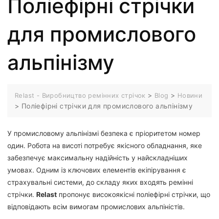
Поліефірні стрічки
для промислового
альпінізму
>
>
Relast - Виробництво ремінних стрічок
Blog
Новини
>
Поліефірні стрічки для промислового альпінізму
У промисловому альпінізмі безпека є пріоритетом номер
один. Робота на висоті потребує якісного обладнання, яке
забезпечує максимальну надійність у найскладніших
умовах. Одним із ключових елементів екіпірування є
страхувальні системи, до складу яких входять ремінні
стрічки.
Relast
пропонує високоякісні поліефірні стрічки, що
відповідають всім вимогам промислових альпіністів.