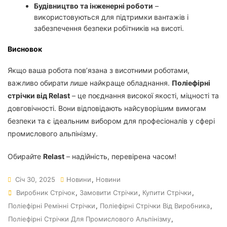
Будівництво та інженерні роботи
–
використовуються для підтримки вантажів і
забезпечення безпеки робітників на висоті.
Висновок
Якщо ваша робота пов’язана з висотними роботами,
важливо обирати лише найкраще обладнання.
Поліефірні
стрічки від Relast
– це поєднання високої якості, міцності та
довговічності. Вони відповідають найсуворішим вимогам
безпеки та є ідеальним вибором для професіоналів у сфері
промислового альпінізму.
Обирайте
Relast
– надійність, перевірена часом!
Січ 30, 2025
Новини
,
Новини
Виробник Стрічок
,
Замовити Стрічки
,
Купити Стрічки
,
Поліефірні Ремінні Стрічки
,
Поліефірні Стрічки Від Виробника
,
Поліефірні Стрічки Для Промислового Альпінізму
,