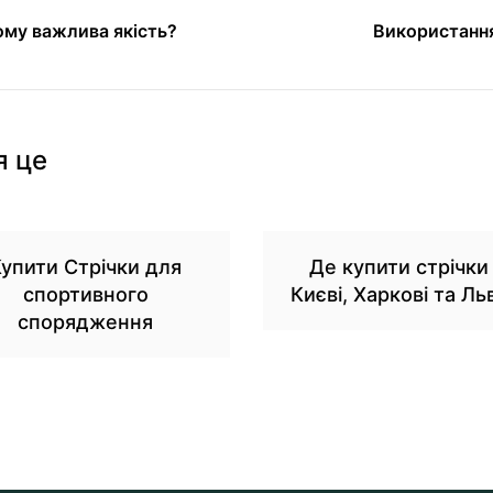
ому важлива якість?
Використання
я це
упити Стрічки для
Де купити стрічки
спортивного
Києві, Харкові та Ль
спорядження