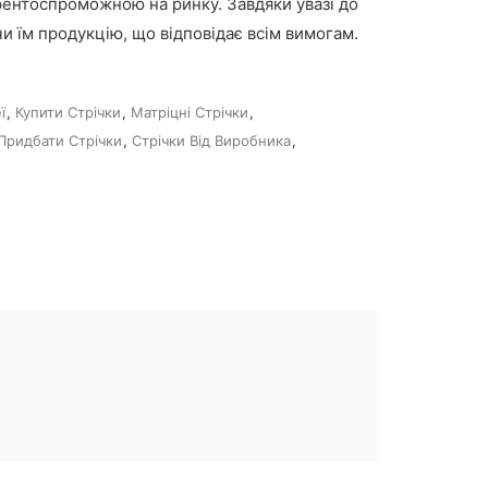
урентоспроможною на ринку. Завдяки увазі до
ючи їм продукцію, що відповідає всім вимогам.
ї
,
Купити Стрічки
,
Матріцні Стрічки
,
Придбати Стрічки
,
Стрічки Від Виробника
,