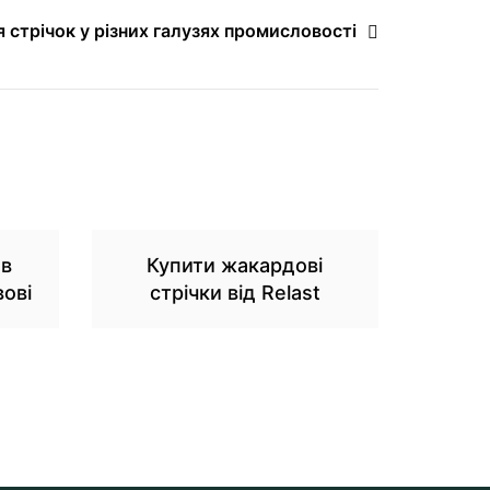
 стрічок у різних галузях промисловості
 в
Купити жакардові
вові
стрічки від Relast