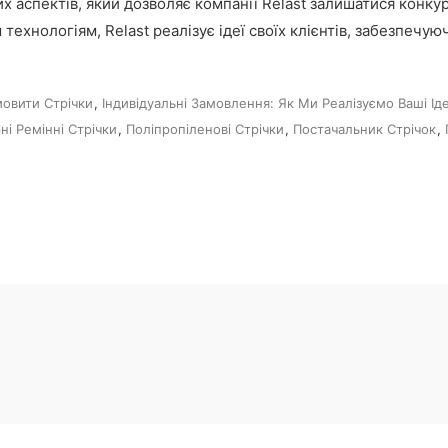
х аспектів, який дозволяє компанії Relast залишатися конк
 технологіям, Relast реалізує ідеї своїх клієнтів, забезпечу
овити Стрічки
,
Індивідуальні Замовлення: Як Ми Реалізуємо Ваші Іде
ні Ремінні Стрічки
,
Поліпропіленові Стрічки
,
Постачальник Стрічок
,