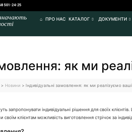
68 501-24-25
изначають
⌂
ПРО НАС
КАТАЛОГ
ДОКУМЕНТИ
вості
мовлення: як ми реалі
>
Новини
>
Індивідуальні замовлення: як ми реалізуємо ваші 
уть запропонувати індивідуальні рішення для своїх клієнтів.
ючи своїм клієнтам можливість виготовлення стрічок за інди
овлення?