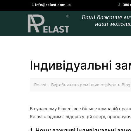
info@relast.com.ua
+380 
Ваші бажання в
наші можли
Індивідуальні за
Relast - Виробництво ремінних стрічок
>
Blog
В сучасному бізнесі все більше компаній прагн
Relast є одним з лідерів у цій сфері, пропону
1. Чому важливі індивідуальні зам