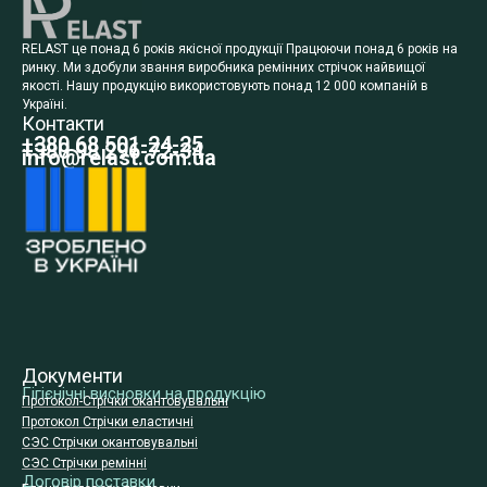
RELAST це понад 6 років якісної продукції Працюючи понад 6 років на
ринку. Ми здобули звання виробника ремінних стрічок найвищої
якості. Нашу продукцію використовують понад 12 000 компаній в
Україні.
Контакти
+380 68 501-24-25
+380 98 296-72-34
info@relast.com.ua
Документи
Гігієнічні висновки на продукцію
Протокол-Стрічки окантовувальні
Протокол Стрічки еластичні
СЭС Стрічки окантовувальні
СЭС Стрічки ремінні
Договір поставки