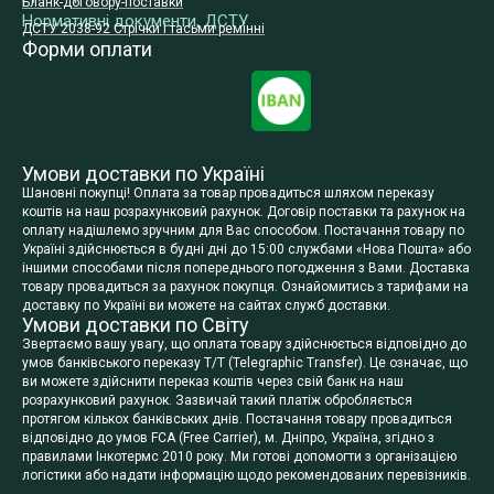
Бланк-договору-поставки
Нормативні документи, ДСТУ
ДСТУ 2038-92 Стрічки і тасьми ремінні
Форми оплати
Умови доставки по Україні
Шановні покупці! Оплата за товар провадиться шляхом переказу
коштів на наш розрахунковий рахунок. Договір поставки та рахунок на
оплату надішлемо зручним для Вас способом. Постачання товару по
Україні здійснюється в будні дні до 15:00 службами «Нова Пошта» або
іншими способами після попереднього погодження з Вами. Доставка
товару провадиться за рахунок покупця. Ознайомитись з тарифами на
доставку по Україні ви можете на сайтах служб доставки.
Умови доставки по Світу
Звертаємо вашу увагу, що оплата товару здійснюється відповідно до
умов банківського переказу T/T (Telegraphic Transfer). Це означає, що
ви можете здійснити переказ коштів через свій банк на наш
розрахунковий рахунок. Зазвичай такий платіж обробляється
протягом кількох банківських днів. Постачання товару провадиться
відповідно до умов FCA (Free Carrier), м. Дніпро, Україна, згідно з
правилами Інкотермс 2010 року. Ми готові допомогти з організацією
логістики або надати інформацію щодо рекомендованих перевізників.