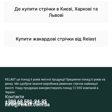
Де купити стрічки в Києві, Харкові та
Львові
Купити жакардові стрічки від Relast
RELAST це понад 6 років якісної продукції Працюючи понад 6 років на
ринку. Ми здобули звання виробника ремінних стрічок найвищої
якості. Нашу продукцію використовують понад 12 000 компаній в
Україні.
Контакти
+380 68 501-24-25
+380 98 296-72-34
info@relast.com.ua