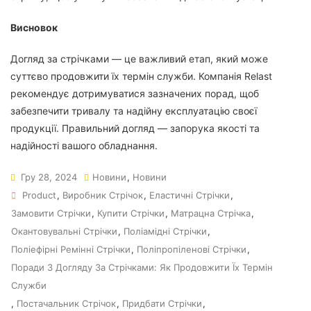
Висновок
Догляд за стрічками — це важливий етап, який може
суттєво продовжити їх термін служби. Компанія Relast
рекомендує дотримуватися зазначених порад, щоб
забезпечити тривалу та надійну експлуатацію своєї
продукції. Правильний догляд — запорука якості та
надійності вашого обладнання.
Гру 28, 2024
Новини
,
Новини
Product
,
Виробник Стрічок
,
Еластичні Стрічки
,
Замовити Стрічки
,
Купити Стрічки
,
Матрацна Стрічка
,
Окантовувальні Стрічки
,
Поліамідні Стрічки
,
Поліефірні Ремінні Стрічки
,
Поліпропіленові Стрічки
,
Поради З Догляду За Стрічками: Як Продовжити Їх Термін
Служби
,
Постачальник Стрічок
,
Придбати Стрічки
,