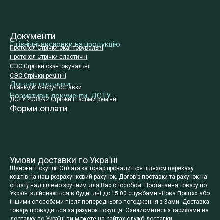
Документи
Гігієнічні висновки на продукцію
Протокол-Стрічки окантовувальні
Протокол Стрічки еластичні
СЭС Стрічки окантовувальні
СЭС Стрічки ремінні
Договір поставки
Бланк-договору-поставки
Нормативні документи, ДСТУ
ДСТУ 2038-92 Стрічки і тасьми ремінні
Форми оплати
Умови доставки по Україні
Шановні покупці! Оплата за товар провадиться шляхом переказу
коштів на наш розрахунковий рахунок. Договір поставки та рахунок на
оплату надішлемо зручним для Вас способом. Постачання товару по
Україні здійснюється в будні дні до 15:00 службами «Нова Пошта» або
іншими способами після попереднього погодження з Вами. Доставка
товару провадиться за рахунок покупця. Ознайомитись з тарифами на
доставку по Україні ви можете на сайтах служб доставки.