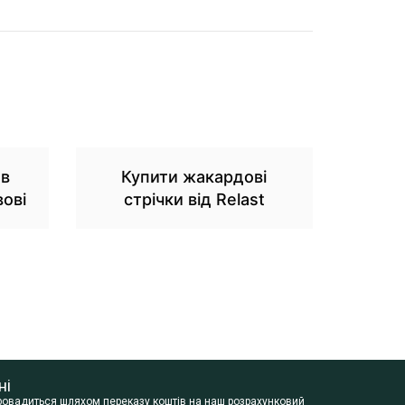
 в
Купити жакардові
вові
стрічки від Relast
ні
провадиться шляхом переказу коштів на наш розрахунковий