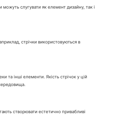
и можуть слугувати як елемент дизайну, так і
Наприклад, стрічки використовуються в
и та інші елементи. Якість стрічок у цій
 середовища.
агають створювати естетично привабливі