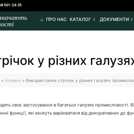
68 501-24-25
изначають
⌂
ПРО НАС
КАТАЛОГ
ДОКУМЕНТИ
вості
річок у різних галуз
>
Новини
>
Використання стрічок у різних галузях промисло
дить своє застосування в багатьох галузях промисловості. В
нні функції, які можуть варіюватися від декоративних до фу