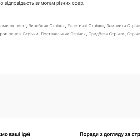
що відповідають вимогам різних сфер.
ромисловості
,
Виробник Стрічок
,
Еластичні Стрічки
,
Замовити Стріч
ропіленові Стрічки
,
Постачальник Стрічок
,
Придбати Стрічки
,
Стріч
мо ваші ідеї
Поради з догляду за ст