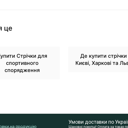
я це
упити Стрічки для
Де купити стрічки
спортивного
Києві, Харкові та Ль
спорядження
Умови доставки по Украї
сновки на продукцію
Шановні покупці! Оплата за товар 