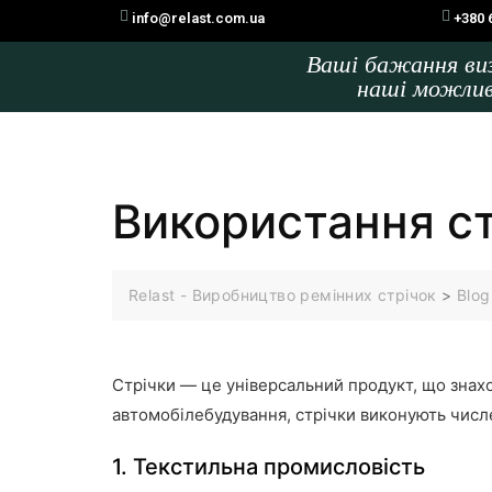
info@relast.com.ua
+380 
Ваші бажання в
наші можли
Використання ст
Relast - Виробництво ремінних стрічок
>
Blog
Стрічки — це універсальний продукт, що знахо
автомобілебудування, стрічки виконують числе
1. Текстильна промисловість