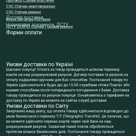
Протокол Стрічки еластичні
СЭС Стрічки окантовувальні
СЭС Стрічки ремінні
Договір поставки
Бланк-договору-поставки
Нормативні документи, ДСТУ
ДСТУ 2038-92 Стрічки і тасьми ремінні
Форми оплати
Умови доставки по Україні
Шановні покупці! Оплата за товар провадиться шляхом переказу
коштів на наш розрахунковий рахунок. Договір поставки та рахунок на
оплату надішлемо зручним для Вас способом. Постачання товару по
Україні здійснюється в будні дні до 15:00 службами «Нова Пошта» або
іншими способами після попереднього погодження з Вами. Доставка
товару провадиться за рахунок покупця. Ознайомитись з тарифами на
доставку по Україні ви можете на сайтах служб доставки.
Умови доставки по Світу
Звертаємо вашу увагу, що оплата товару здійснюється відповідно до
умов банківського переказу T/T (Telegraphic Transfer). Це означає, що
ви можете здійснити переказ коштів через свій банк на наш
розрахунковий рахунок. Зазвичай такий платіж обробляється
протягом кількох банківських днів. Постачання товару провадиться