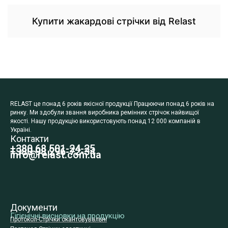
Купити жакардові стрічки від Relast
RELAST це понад 6 років якісної продукції Працюючи понад 6 років на
ринку. Ми здобули звання виробника ремінних стрічок найвищої
якості. Нашу продукцію використовують понад 12 000 компаній в
Україні.
Контакти
+380 68 501-24-25
+380 98 296-72-34
info@relast.com.ua
Документи
Гігієнічні висновки на продукцію
Протокол-Стрічки окантовувальні