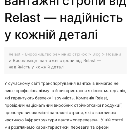
вантажні стропи від
Relast — надійність
у кожній деталі
>
>
Relast - Виробництво ремінних стрічок
Blog
Новини
>
Високоміцні вантажні стропи від Relast —
надійність у кожній деталі
У сучасному світі транспортування вантажів вимагає не
лише професіоналізму, а й використання якісних матеріалів,
які гарантують безпеку і зручність. Компанія Relast,
провідний національний виробник стрічкотканої продукції,
пропонує високоміцні вантажні стропи, які є важливою
частиною інфраструктури вантажоперевезень. У цій статті
ми розглянемо характеристики, переваги та сфери