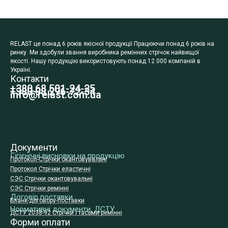
RELAST це понад 6 років якісної продукції Працюючи понад 6 років на
ринку. Ми здобули звання виробника ремінних стрічок найвищої
якості. Нашу продукцію використовують понад 12 000 компаній в
Україні.
Контакти
+380 68 501-24-25
+380 98 296-72-34
info@relast.com.ua
Документи
Гігієнічні висновки на продукцію
Протокол-Стрічки окантовувальні
Протокол Стрічки еластичні
СЭС Стрічки окантовувальні
СЭС Стрічки ремінні
Договір поставки
Бланк-договору-поставки
Нормативні документи, ДСТУ
ДСТУ 2038-92 Стрічки і тасьми ремінні
Форми оплати