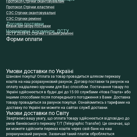
Протокол-Стрічки окантовувальні
Протокол Стрічки еластичні
СЭС Стрічки окантовувальні
СЭС Стрічки ремінні
Договір поставки
Бланк-договору-поставки
Нормативні документи, ДСТУ
ДСТУ 2038-92 Стрічки і тасьми ремінні
Форми оплати
Умови доставки по Україні
Шановні покупці! Оплата за товар провадиться шляхом переказу
коштів на наш розрахунковий рахунок. Договір поставки та рахунок на
оплату надішлемо зручним для Вас способом. Постачання товару по
Україні здійснюється в будні дні до 15:00 службами «Нова Пошта» або
іншими способами після попереднього погодження з Вами. Доставка
товару провадиться за рахунок покупця. Ознайомитись з тарифами на
доставку по Україні ви можете на сайтах служб доставки.
Умови доставки по Світу
Звертаємо вашу увагу, що оплата товару здійснюється відповідно до
умов банківського переказу T/T (Telegraphic Transfer). Це означає, що
ви можете здійснити переказ коштів через свій банк на наш
розрахунковий рахунок. Зазвичай такий платіж обробляється