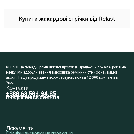
Купити жакардові стрічки від Relast
RELAST це понад 6 років якісної продукції Працюючи понад 6 років на
ринку. Ми здобули звання виробника ремінних стрічок найвищої
якості. Нашу продукцію використовують понад 12 000 компаній в
Україні.
Контакти
+380 68 501-24-25
+380 98 296-72-34
info@relast.com.ua
Документи
Гігієнічні висновки на продукцію