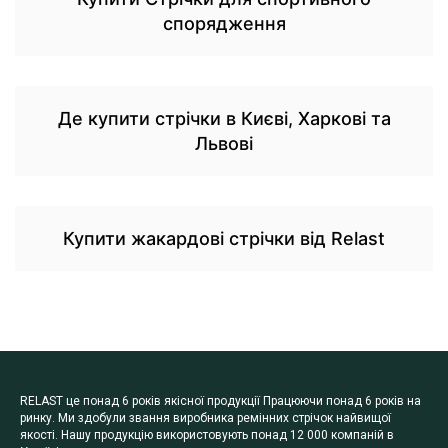
спорядження
Де купити стрічки в Києві, Харкові та
Львові
Купити жакардові стрічки від Relast
RELAST це понад 6 років якісної продукції Працюючи понад 6 років на
ринку. Ми здобули звання виробника ремінних стрічок найвищої
якості. Нашу продукцію використовують понад 12 000 компаній в