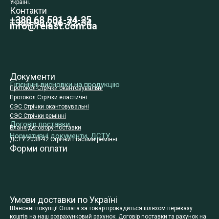
Україні.
Контакти
+380 68 501-24-25
+380 98 296-72-34
info@relast.com.ua
Документи
Гігієнічні висновки на продукцію
Протокол-Стрічки окантовувальні
Протокол Стрічки еластичні
СЭС Стрічки окантовувальні
СЭС Стрічки ремінні
Договір поставки
Бланк-договору-поставки
Нормативні документи, ДСТУ
ДСТУ 2038-92 Стрічки і тасьми ремінні
Форми оплати
Умови доставки по Україні
Шановні покупці! Оплата за товар провадиться шляхом переказу
коштів на наш розрахунковий рахунок. Договір поставки та рахунок на