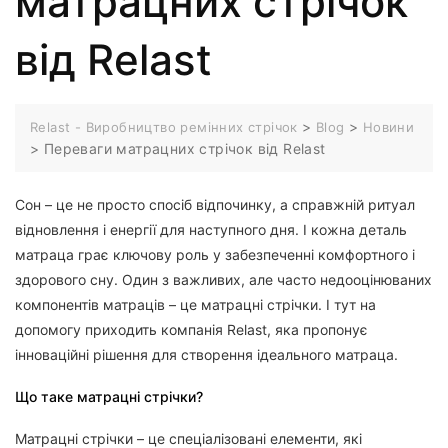
матрацних стрічок
від Relast
>
>
Relast - Виробництво ремінних стрічок
Blog
Новини
>
Переваги матрацних стрічок від Relast
Сон – це не просто спосіб відпочинку, а справжній ритуал
відновлення і енергії для наступного дня. І кожна деталь
матраца грає ключову роль у забезпеченні комфортного і
здорового сну. Один з важливих, але часто недооцінюваних
компонентів матраців – це матрацні стрічки. І тут на
допомогу приходить компанія Relast, яка пропонує
інноваційні рішення для створення ідеального матраца.
Що таке матрацні стрічки?
Матрацні стрічки – це спеціалізовані елементи, які