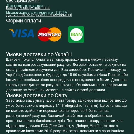
СЭС Стрічки ремінні
Договір поставки
Бланк-договору-поставки
Нормативні документи, ДСТУ
ДСТУ 2038-92 Стрічки і тасьми ремінні
Форми оплати
Умови доставки по Україні
Шановні покупці! Оплата за товар провадиться шляхом переказу
коштів на наш розрахунковий рахунок. Договір поставки та рахунок на
оплату надішлемо зручним для Вас способом. Постачання товару по
Україні здійснюється в будні дні до 15:00 службами «Нова Пошта» або
іншими способами після попереднього погодження з Вами. Доставка
товару провадиться за рахунок покупця. Ознайомитись з тарифами на
доставку по Україні ви можете на сайтах служб доставки.
Умови доставки по Світу
Звертаємо вашу увагу, що оплата товару здійснюється відповідно до
умов банківського переказу T/T (Telegraphic Transfer). Це означає, що
ви можете здійснити переказ коштів через свій банк на наш
розрахунковий рахунок. Зазвичай такий платіж обробляється
протягом кількох банківських днів. Постачання товару провадиться
відповідно до умов FCA (Free Carrier), м. Дніпро, Україна, згідно з
правилами Інкотермс 2010 року. Ми готові допомогти з організацією