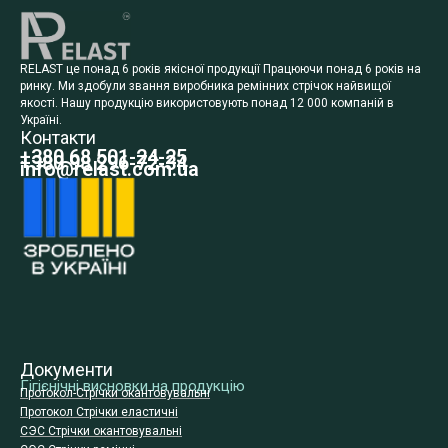
RELAST це понад 6 років якісної продукції Працюючи понад 6 років на
ринку. Ми здобули звання виробника ремінних стрічок найвищої
якості. Нашу продукцію використовують понад 12 000 компаній в
Україні.
Контакти
+380 68 501-24-25
+380 98 296-72-34
info@relast.com.ua
Документи
Гігієнічні висновки на продукцію
Протокол-Стрічки окантовувальні
Протокол Стрічки еластичні
СЭС Стрічки окантовувальні