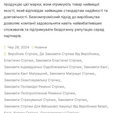
продукцію цієї марки, вони отримують товар найвищої
якості, який відповідає найвищим стандартам надійності та
довговічності. Безкомпромісний підхід до виробництва
дозволяє компанії задовольняти навіть найвибагливіших
споживачів та підтримувати бездоганну репутацію серед
партнерів.
Чер 26, 2024
Новини
Виробник Стрічок
,
Де Замовити Стрічки Від Виробника
,
Еластичні Стрічки
,
Замовити Еластичні Стрічки
,
Замовити Індивідуальні Оздоблювальні Стрічки
,
Замовити Кант
,
Замовити Кант Матрацний
,
Замовити Матрацні Стрічки
,
Замовити Окантовувальну Стрічку
,
Замовити Поліамідні Ремінні Стрічки
,
Замовити Поліпропіленові Ременні Стрічки
,
Замовити Страхувальні Стрічки
,
Замовити Стрічки
,
Замовити Стрічки Для Військової Амуніції Від Виробника Relast
,
Кант
,
Купити Стрічки
,
Окантовувальні Стрічки
,