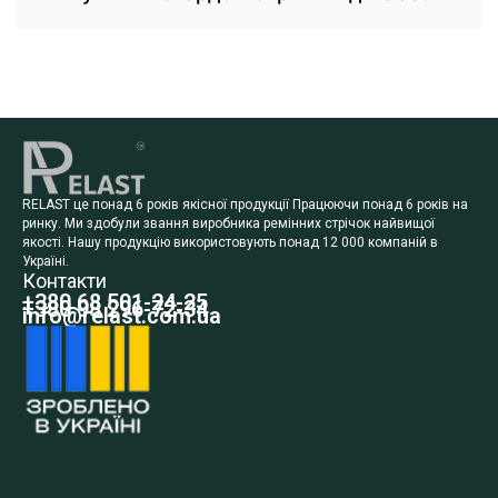
RELAST це понад 6 років якісної продукції Працюючи понад 6 років на
ринку. Ми здобули звання виробника ремінних стрічок найвищої
якості. Нашу продукцію використовують понад 12 000 компаній в
Україні.
Контакти
+380 68 501-24-25
+380 98 296-72-34
info@relast.com.ua