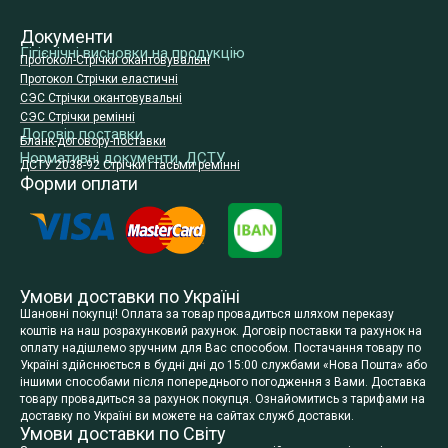
Документи
Гігієнічні висновки на продукцію
Протокол-Стрічки окантовувальні
Протокол Стрічки еластичні
СЭС Стрічки окантовувальні
СЭС Стрічки ремінні
Договір поставки
Бланк-договору-поставки
Нормативні документи, ДСТУ
ДСТУ 2038-92 Стрічки і тасьми ремінні
Форми оплати
Умови доставки по Україні
Шановні покупці! Оплата за товар провадиться шляхом переказу
коштів на наш розрахунковий рахунок. Договір поставки та рахунок на
оплату надішлемо зручним для Вас способом. Постачання товару по
Україні здійснюється в будні дні до 15:00 службами «Нова Пошта» або
іншими способами після попереднього погодження з Вами. Доставка
товару провадиться за рахунок покупця. Ознайомитись з тарифами на
доставку по Україні ви можете на сайтах служб доставки.
Умови доставки по Світу