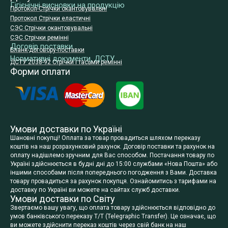
Гігієнічні висновки на продукцію
Протокол-Стрічки окантовувальні
Протокол Стрічки еластичні
СЭС Стрічки окантовувальні
СЭС Стрічки ремінні
Договір поставки
Бланк-договору-поставки
Нормативні документи, ДСТУ
ДСТУ 2038-92 Стрічки і тасьми ремінні
Форми оплати
Умови доставки по Україні
Шановні покупці! Оплата за товар провадиться шляхом переказу
коштів на наш розрахунковий рахунок. Договір поставки та рахунок на
оплату надішлемо зручним для Вас способом. Постачання товару по
Україні здійснюється в будні дні до 15:00 службами «Нова Пошта» або
іншими способами після попереднього погодження з Вами. Доставка
товару провадиться за рахунок покупця. Ознайомитись з тарифами на
доставку по Україні ви можете на сайтах служб доставки.
Умови доставки по Світу
Звертаємо вашу увагу, що оплата товару здійснюється відповідно до
умов банківського переказу T/T (Telegraphic Transfer). Це означає, що
ви можете здійснити переказ коштів через свій банк на наш