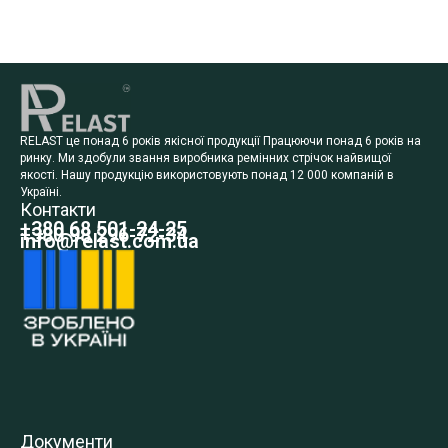
RELAST це понад 6 років якісної продукції Працюючи понад 6 років на
ринку. Ми здобули звання виробника ремінних стрічок найвищої
якості. Нашу продукцію використовують понад 12 000 компаній в
Україні.
Контакти
+380 68 501-24-25
+380 98 296-72-34
info@relast.com.ua
Документи