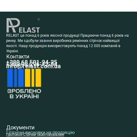
RELAST це понад 6 років якісної продукції Працюючи понад 6 років на
ринку. Ми здобули звання виробника ремінних стрічок найвищої
якості. Нашу продукцію використовують понад 12 000 компаній в
Україні.
Контакти
+380 68 501-24-25
+380 98 296-72-34
info@relast.com.ua
Документи
Гігієнічні висновки на продукцію
Протокол-Стрічки окантовувальні