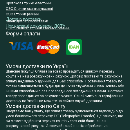
Протокол Стрічки еластичні
СЭС Стрічки окантовувальні
СЭС Стрічки ремінні
Договір поставки
Бланк-договору-поставки
Нормативні документи, ДСТУ
ДСТУ 2038-92 Стрічки і тасьми ремінні
Форми оплати
Умови доставки по Україні
Шановні покупці! Оплата за товар провадиться шляхом переказу
коштів на наш розрахунковий рахунок. Договір поставки та рахунок на
оплату надішлемо зручним для Вас способом. Постачання товару по
Україні здійснюється в будні дні до 15:00 службами «Нова Пошта» або
іншими способами після попереднього погодження з Вами. Доставка
товару провадиться за рахунок покупця. Ознайомитись з тарифами на
доставку по Україні ви можете на сайтах служб доставки.
Умови доставки по Світу
Звертаємо вашу увагу, що оплата товару здійснюється відповідно до
умов банківського переказу T/T (Telegraphic Transfer). Це означає, що
ви можете здійснити переказ коштів через свій банк на наш
розрахунковий рахунок. Зазвичай такий платіж обробляється