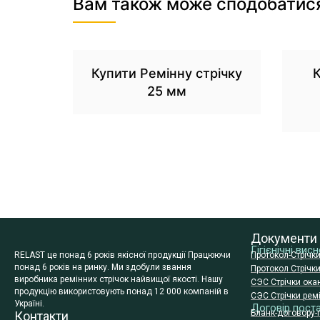
Вам також може сподобатис
Купити Ремінну стрічку
К
25 мм
Документи
Гігієнічні ви
RELAST це понад 6 років якісної продукції Працюючи
Протокол-Стрічк
понад 6 років на ринку. Ми здобули звання
Протокол Стрічк
виробника ремінних стрічок найвищої якості. Нашу
СЭС Стрічки ока
продукцію використовують понад 12 000 компаній в
СЭС Стрічки ремі
Україні.
Договір пост
Бланк-договору-
Контакти