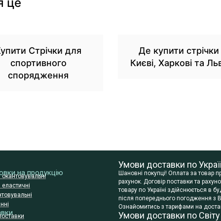
я це
упити Стрічки для
Де купити стрічки
спортивного
Києві, Харкові та Ль
спорядження
Умови доставки по Украї
сновки на продукцію
Шановні покупці! Оплата за товар 
и окантовувальні
рахунок. Договір поставки та раху
и еластичні
товару по Україні здійснюється в 
нтовувальні
після попереднього погодження з В
нні
Ознайомитись з тарифами на достав
авки
Умови доставки по Світу
поставки