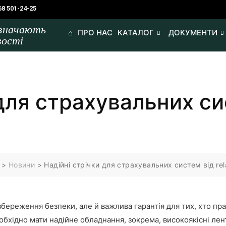
68 501-24-25
изначають
⌂
ПРО НАС
КАТАЛОГ
ДОКУМЕНТИ
вості
 для страхувальних си
>
Новини
>
Надійні стрічки для страхувальних систем від rel
збереження безпеки, але й важлива гарантія для тих, хто пр
бхідно мати надійне обладнання, зокрема, високоякісні лен