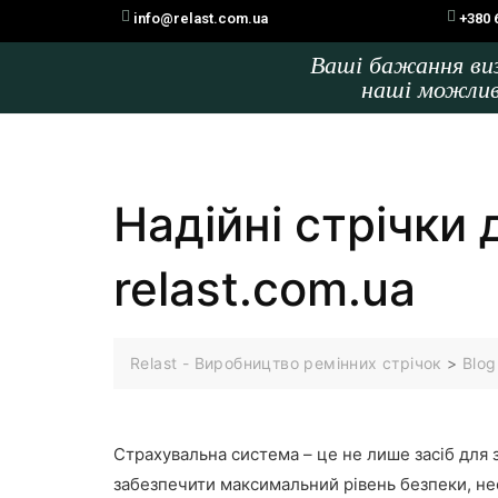
info@relast.com.ua
+380 
Ваші бажання в
наші можли
Надійні стрічки
relast.com.ua
Relast - Виробництво ремінних стрічок
>
Blog
Страхувальна система – це не лише засіб для 
забезпечити максимальний рівень безпеки, нео