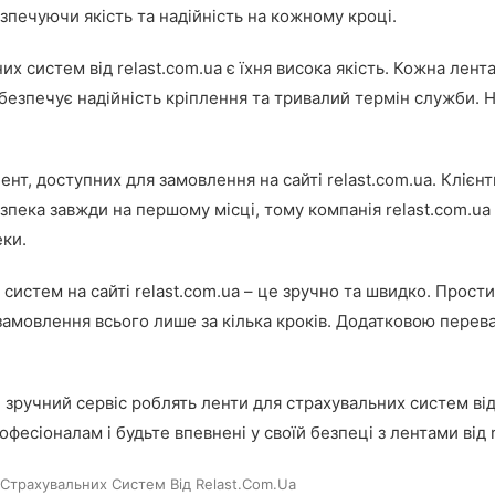
зпечуючи якість та надійність на кожному кроці.
х систем від relast.com.ua є їхня висока якість. Кожна лен
абезпечує надійність кріплення та тривалий термін служби. 
т, доступних для замовлення на сайті relast.com.ua. Клієнт
Безпека завжди на першому місці, тому компанія relast.com.ua
еки.
систем на сайті relast.com.ua – це зручно та швидко. Прости
замовлення всього лише за кілька кроків. Додатковою перева
і зручний сервіс роблять ленти для страхувальних систем ві
фесіоналам і будьте впевнені у своїй безпеці з лентами від r
 Страхувальних Систем Від Relast.com.ua