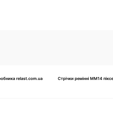
робника relast.com.ua
Стрічки ремінні ММ14 піксе