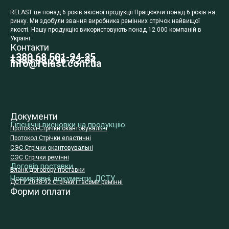
RELAST це понад 6 років якісної продукції Працюючи понад 6 років на
ринку. Ми здобули звання виробника ремінних стрічок найвищої
якості. Нашу продукцію використовують понад 12 000 компаній в
Україні.
Контакти
+380 68 501-24-25
+380 98 296-72-34
info@relast.com.ua
Документи
Гігієнічні висновки на продукцію
Протокол-Стрічки окантовувальні
Протокол Стрічки еластичні
СЭС Стрічки окантовувальні
СЭС Стрічки ремінні
Договір поставки
Бланк-договору-поставки
Нормативні документи, ДСТУ
ДСТУ 2038-92 Стрічки і тасьми ремінні
Форми оплати