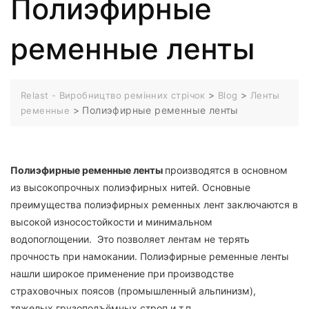
Полиэфирные
ременные ленты
>
>
Relast - Виробництво ремінних стрічок
Blog
Ленты
>
Полиэфирные ременные ленты
ременные
Полиэфирные ременные ленты
производятся в основном
из высокопрочных полиэфирных нитей. Основные
преимущества полиэфирных ременных лент заключаются в
высокой износостойкости и минимальном
водопоглощении. Это позволяет лентам не терять
прочность при намокании. Полиэфирные ременные ленты
нашли широкое применение при производстве
страховочных поясов (промышленный альпинизм),
тяжелых грузоподъёмных строп и т.п.