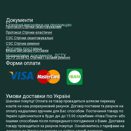
Документи
Гігієнічні висновки на продукцію
Протокол-Стрічки окантовувальні
Протокол Стрічки еластичні
СЭС Стрічки окантовувальні
СЭС Стрічки ремінні
Договір поставки
Бланк-договору-поставки
Нормативні документи, ДСТУ
ДСТУ 2038-92 Стрічки і тасьми ремінні
Форми оплати
Умови доставки по Україні
Шановні покупці! Оплата за товар провадиться шляхом переказу
коштів на наш розрахунковий рахунок. Договір поставки та рахунок на
оплату надішлемо зручним для Вас способом. Постачання товару по
Україні здійснюється в будні дні до 15:00 службами «Нова Пошта» або
іншими способами після попереднього погодження з Вами. Доставка
товару провадиться за рахунок покупця. Ознайомитись з тарифами на
доставку по Україні ви можете на сайтах служб доставки.